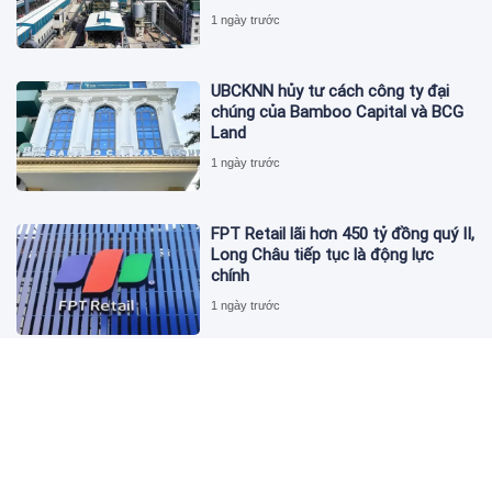
1 ngày trước
UBCKNN hủy tư cách công ty đại
chúng của Bamboo Capital và BCG
Land
1 ngày trước
FPT Retail lãi hơn 450 tỷ đồng quý II,
Long Châu tiếp tục là động lực
chính
1 ngày trước
PNJ tính họp cổ đông bất thường,
dự kiến điều chỉnh kế hoạch kinh
doanh 2026
1 ngày trước