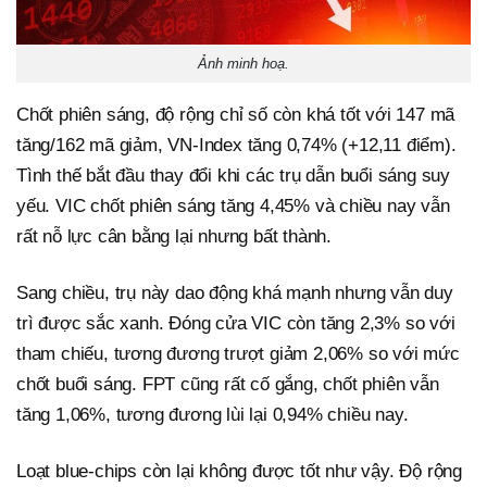
Ảnh minh hoạ.
Chốt phiên sáng, độ rộng chỉ số còn khá tốt với 147 mã
tăng/162 mã giảm, VN-Index tăng 0,74% (+12,11 điểm).
Tình thế bắt đầu thay đổi khi các trụ dẫn buổi sáng suy
yếu. VIC chốt phiên sáng tăng 4,45% và chiều nay vẫn
rất nỗ lực cân bằng lại nhưng bất thành.
Sang chiều, trụ này dao động khá mạnh nhưng vẫn duy
trì được sắc xanh. Đóng cửa VIC còn tăng 2,3% so với
tham chiếu, tương đương trượt giảm 2,06% so với mức
chốt buổi sáng. FPT cũng rất cố gắng, chốt phiên vẫn
tăng 1,06%, tương đương lùi lại 0,94% chiều nay.
Loạt blue-chips còn lại không được tốt như vậy. Độ rộng