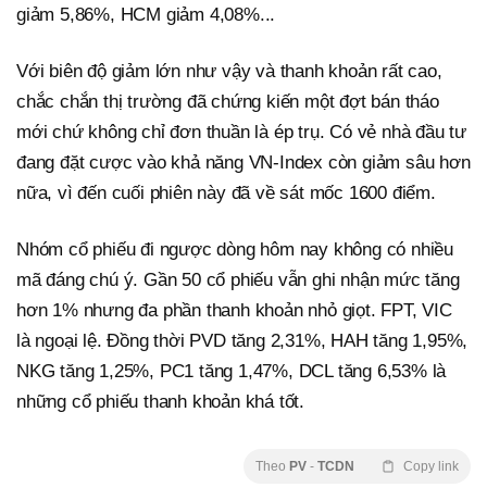
giảm 5,86%, HCM giảm 4,08%...
Với biên độ giảm lớn như vậy và thanh khoản rất cao,
chắc chắn thị trường đã chứng kiến một đợt bán tháo
mới chứ không chỉ đơn thuần là ép trụ. Có vẻ nhà đầu tư
đang đặt cược vào khả năng VN-Index còn giảm sâu hơn
nữa, vì đến cuối phiên này đã về sát mốc 1600 điểm.
Nhóm cổ phiếu đi ngược dòng hôm nay không có nhiều
mã đáng chú ý. Gần 50 cổ phiếu vẫn ghi nhận mức tăng
hơn 1% nhưng đa phần thanh khoản nhỏ giọt. FPT, VIC
là ngoại lệ. Đồng thời PVD tăng 2,31%, HAH tăng 1,95%,
NKG tăng 1,25%, PC1 tăng 1,47%, DCL tăng 6,53% là
những cổ phiếu thanh khoản khá tốt.
Theo
PV
-
TCDN
Copy link