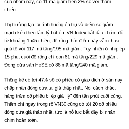
của nhóm này, có 11 mã giảm trên 2% so với tham
chiếu.
Thị trường lặp lại tình huống ép trụ và điểm số giảm
mạnh kéo theo tâm lý bất ổn. VN-Index bắt đầu chớm đỏ
từ khoảng 1h45 chiều, độ rộng thời điểm này vẫn chưa
quá tệ với 117 mã tăng/195 mã giảm. Tuy nhiên ở nhịp ép
15 phút cuối độ rộng chỉ còn 81 mã tăng/229 mã giảm.
Đóng cửa sàn HoSE có 88 mã tăng/240 mã giảm.
Thống kê có tới 47% số cổ phiếu có giao dịch ở sàn này
chấp nhận đóng cửa tại giá thấp nhất. Nói cách khác,
hàng trăm cổ phiếu bị ép giá “lỳ” đến tận phút cuối cùng.
Thậm chí ngay trong rổ VN30 cũng có tới 20 cổ phiếu
đóng cửa giá thấp nhất, tức là nỗ lực bắt đáy bị nhấn
chìm hoàn toàn.