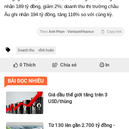
nhận 189 tỷ đồng, giảm 2%; doanh thu thị trường châu
Âu ghi nhận 194 tỷ đồng, tăng 116% so với cùng kỳ.
Theo
Anh Phan
-
VietnamFinance
Copy link
Doanh thu
vĩnh hoàn
0
Thích
Chia sẻ
In
BÀI ĐỌC NHIỀU
Giá dầu thế giới tăng trên 3
USD/thùng
Từ 130 lên gần 2.700 tỷ đồng -