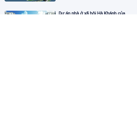
Dự án nhà ở xã hội Hà Khánh của
FLC công bố danh sách khách hàng
đủ điều kiện mua đợt 1
3 ngày trước
Theo dấu lô 659.000 cổ phiếu PNJ:
Đi 1 vòng qua tài khoản tự doanh
hay 'chỉ là trùng hợp'?
3 ngày trước
Giá vàng hôm nay 5/8: Nhích nhẹ lấy
đà phục hồi
3 ngày trước
Apec Mandala Wyndham Mũi Né bị