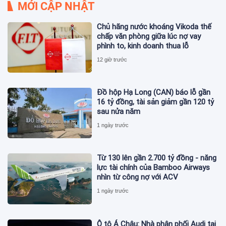
MỚI CẬP NHẬT
Chủ hãng nước khoáng Vikoda thế
chấp văn phòng giữa lúc nợ vay
phình to, kinh doanh thua lỗ
12 giờ trước
Đồ hộp Hạ Long (CAN) báo lỗ gần
16 tỷ đồng, tài sản giảm gần 120 tỷ
sau nửa năm
1 ngày trước
Từ 130 lên gần 2.700 tỷ đồng - năng
lực tài chính của Bamboo Airways
nhìn từ công nợ với ACV
1 ngày trước
Ô tô Á Châu: Nhà phân phối Audi tại