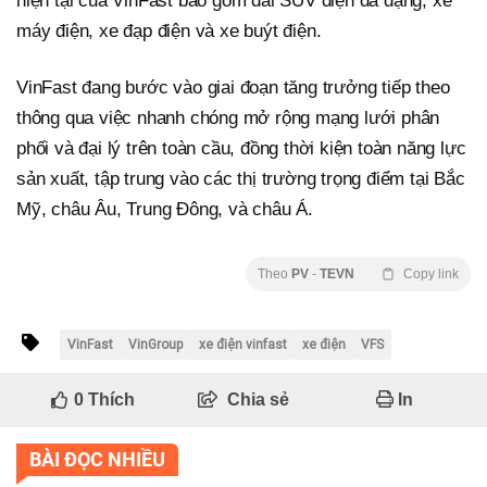
hiện tại của VinFast bao gồm dải SUV điện đa dạng, xe
máy điện, xe đạp điện và xe buýt điện.
VinFast đang bước vào giai đoạn tăng trưởng tiếp theo
thông qua việc nhanh chóng mở rộng mạng lưới phân
phối và đại lý trên toàn cầu, đồng thời kiện toàn năng lực
sản xuất, tập trung vào các thị trường trọng điểm tại Bắc
Mỹ, châu Âu, Trung Đông, và châu Á.
Theo
PV
-
TEVN
Copy link
VinFast
VinGroup
xe điện vinfast
xe điện
VFS
0
Thích
Chia sẻ
In
BÀI ĐỌC NHIỀU