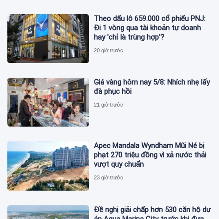
Theo dấu lô 659.000 cổ phiếu PNJ:
Đi 1 vòng qua tài khoản tự doanh
hay 'chỉ là trùng hợp'?
20 giờ trước
Giá vàng hôm nay 5/8: Nhích nhẹ lấy
đà phục hồi
21 giờ trước
Apec Mandala Wyndham Mũi Né bị
phạt 270 triệu đồng vì xả nước thải
vượt quy chuẩn
23 giờ trước
Đề nghị giải chấp hơn 530 căn hộ dự
án Aqua Marina City trước khi đưa