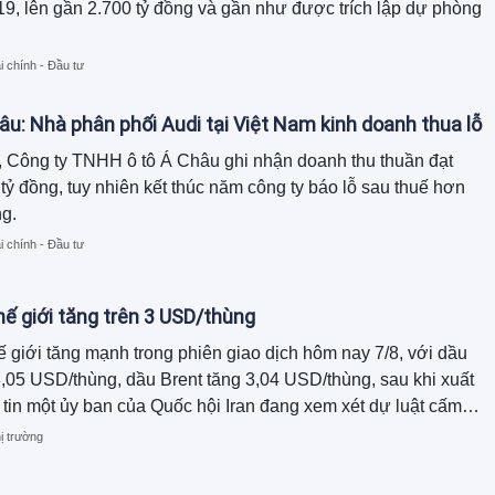
9, lên gần 2.700 tỷ đồng và gần như được trích lập dự phòng
i chính - Đầu tư
âu: Nhà phân phối Audi tại Việt Nam kinh doanh thua lỗ
 Công ty TNHH ô tô Á Châu ghi nhận doanh thu thuần đạt
tỷ đồng, tuy nhiên kết thúc năm công ty báo lỗ sau thuế hơn
ng.
i chính - Đầu tư
hế giới tăng trên 3 USD/thùng
ế giới tăng mạnh trong phiên giao dịch hôm nay 7/8, với dầu
,05 USD/thùng, dầu Brent tăng 3,04 USD/thùng, sau khi xuất
 tin một ủy ban của Quốc hội Iran đang xem xét dự luật cấm
 và Israel đi qua eo biển Hormuz. Ngược lại, giá xăng dầu
ị trường
 điều chỉnh giảm đồng loạt.