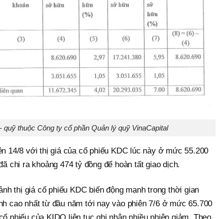
 - quỹ thuộc Công ty cổ phần Quản lý quỹ VinaCapital
ên 14/8 với thị giá của cổ phiếu KDC lúc này ở mức 55.200
đã chi ra khoảng 474 tỷ đồng để hoàn tất giao dịch.
cảnh thị giá cổ phiếu KDC biến động mạnh trong thời gian
ỉnh cao nhất từ đầu năm tới nay vào phiên 7/6 ở mức 65.700
cổ phiếu của KIDO liên tục ghi nhận nhiều phiên giảm. Theo