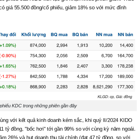
có giá 55.500 đồng/cổ phiếu, giảm 18% so với mức đỉnh
 phiếu KDC trong những phiên gần đây
cùng với kết quả kinh doanh kém sắc, khi quý II/2024 KIDO
11 tỷ đồng, "bốc hơi" tới gần 99% so với cùng kỳ năm ngoái.
m 26% và hụt doanh thu tài chính (đạt 47 tỷ đồng, so với