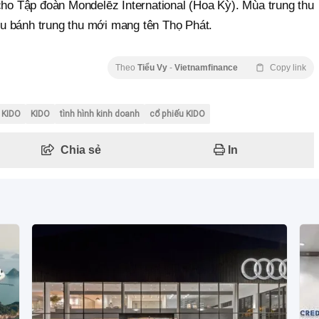
cho Tập đoàn Mondelēz International (Hoa Kỳ). Mùa trung thu
u bánh trung thu mới mang tên Thọ Phát.
Theo
Tiểu Vy
-
Vietnamfinance
Copy link
 KIDO
KIDO
tình hình kinh doanh
cổ phiếu KIDO
Chia sẻ
In