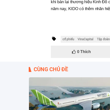
khi bán lại thương hiệu Kinh Đô 
năm nay, KIDO có thêm nhãn hiệ
cổ phiếu
VinaCapital
Tập đoàn
0
Thích
CÙNG CHỦ ĐỀ