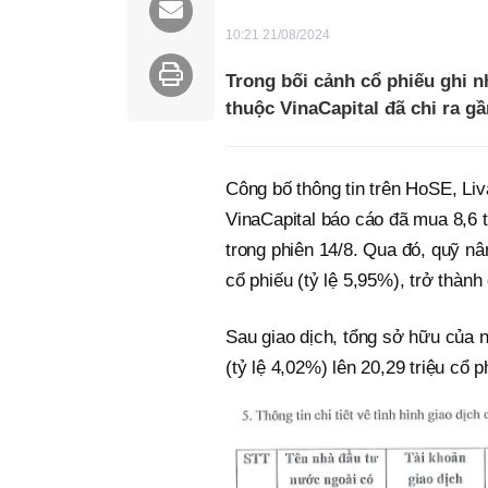
10:21 21/08/2024
Trong bối cảnh cổ phiếu ghi n
thuộc VinaCapital đã chi ra g
Công bố thông tin trên HoSE, Liv
VinaCapital báo cáo đã mua 8,6
trong phiên 14/8. Qua đó, quỹ nân
cổ phiếu (tỷ lệ 5,95%), trở thành
Sau giao dịch, tổng sở hữu của n
(tỷ lệ 4,02%) lên 20,29 triệu cổ p