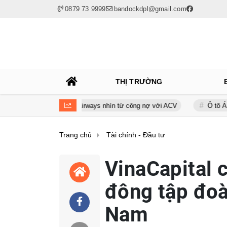
0879 73 9999
bandockdpl@gmail.com
THỊ TRƯỜNG
ính của Bamboo Airways nhìn từ công nợ với ACV
Ô tô Á Châu: Nhà p
Trang chủ
Tài chính - Đầu tư
VinaCapital 
đông tập đoà
Nam