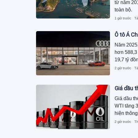
từ năm 201
toàn bộ.
1 giờ trước
Tà
Ô tô Á Ch
Năm 2025,
hơn 588,3 
19,7 tỷ đồ
2 giờ trước
Tà
Giá dầu t
Giá dầu th
WTI tăng 3
hiện thông
tàu của Mỹ
2 giờ trước
Th
trong nước