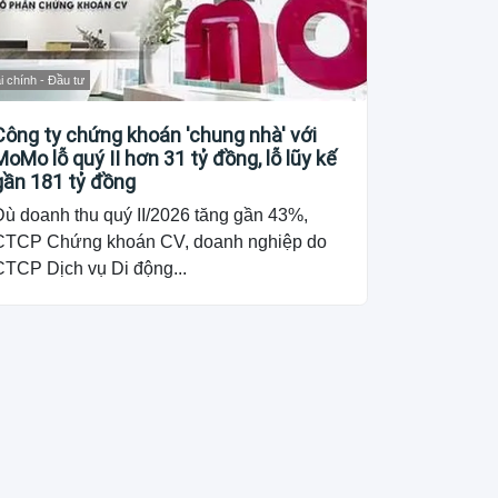
i chính - Đầu tư
Công ty chứng khoán 'chung nhà' với
MoMo lỗ quý II hơn 31 tỷ đồng, lỗ lũy kế
gần 181 tỷ đồng
Dù doanh thu quý II/2026 tăng gần 43%,
CTCP Chứng khoán CV, doanh nghiệp do
CTCP Dịch vụ Di động...