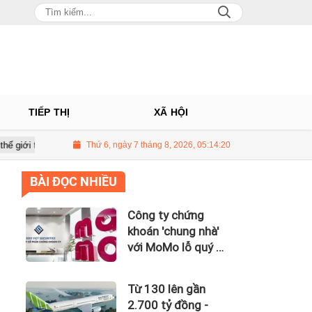
TIẾP THỊ
XÃ HỘI
g trên 3 USD/thùng
Thứ 6, ngày 7 tháng 8, 2026, 05:14:21
Giá vàng hôm nay 8/7: Thị trường lặng sóng
BÀI ĐỌC NHIỀU
Công ty chứng
khoán 'chung nhà'
với MoMo lỗ quý II
hơn 31 tỷ đồng, lỗ
lũy kế gần 181 tỷ
Từ 130 lên gần
đồng
2.700 tỷ đồng -