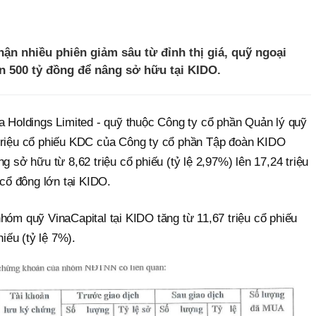
hận nhiều phiên giảm sâu từ đỉnh thị giá, quỹ ngoại
ần 500 tỷ đồng để nâng sở hữu tại KIDO.
a Holdings Limited - quỹ thuộc Công ty cổ phần Quản lý quỹ
 triệu cổ phiếu KDC của Công ty cổ phần Tập đoàn KIDO
g sở hữu từ 8,62 triệu cổ phiếu (tỷ lệ 2,97%) lên 17,24 triệu
 cổ đông lớn tại KIDO.
hóm quỹ VinaCapital tại KIDO tăng từ 11,67 triệu cổ phiếu
hiếu (tỷ lệ 7%).