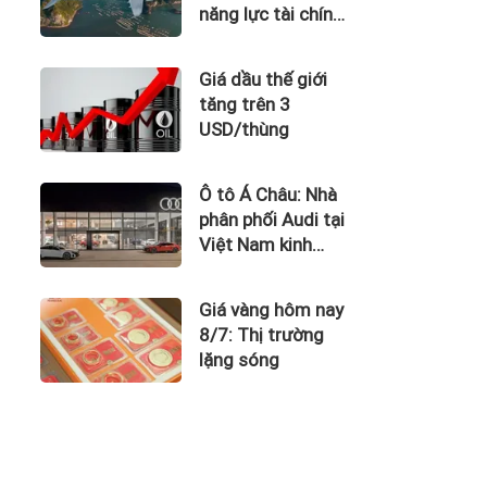
năng lực tài chính
của Bamboo
Airways nhìn từ
Giá dầu thế giới
công nợ với ACV
tăng trên 3
USD/thùng
Ô tô Á Châu: Nhà
phân phối Audi tại
Việt Nam kinh
doanh thua lỗ
Giá vàng hôm nay
8/7: Thị trường
lặng sóng