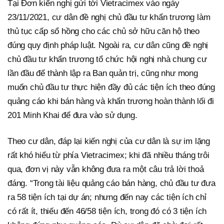
Tại Đơn kiến nghị gửi tới Vietracimex vào ngày
23/11/2021, cư dân đề nghị chủ đầu tư khẩn trương làm
thủ tục cấp sổ hồng cho các chủ sở hữu căn hộ theo
đúng quy định pháp luật. Ngoài ra, cư dân cũng đề nghị
chủ đầu tư khẩn trương tổ chức hội nghị nhà chung cư
lần đầu để thành lập ra Ban quản trị, cũng như mong
muốn chủ đầu tư thực hiện đầy đủ các tiện ích theo đúng
quảng cáo khi bán hàng và khẩn trương hoàn thành lối đi
201 Minh Khai để đưa vào sử dụng.
Theo cư dân, đáp lại kiến nghị của cư dân là sự im lặng
rất khó hiểu từ phía Vietracimex; khi đã nhiều tháng trôi
qua, đơn vị này vẫn không đưa ra một câu trả lời thoả
đáng. “Trong tài liệu quảng cáo bán hàng, chủ đầu tư đưa
ra 58 tiện ích tại dự án; nhưng đến nay các tiện ích chỉ
có rất ít, thiếu đến 46/58 tiện ích, trong đó có 3 tiện ích