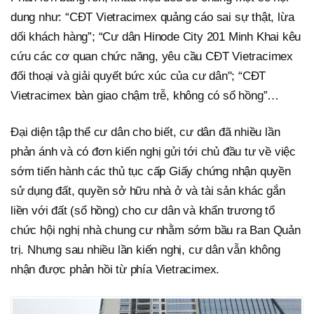
dung như: “CĐT Vietracimex quảng cáo sai sự thật, lừa
dối khách hàng”; “Cư dân Hinode City 201 Minh Khai kêu
cứu các cơ quan chức năng, yêu cầu CĐT Vietracimex
đối thoại và giải quyết bức xúc của cư dân"; “CĐT
Vietracimex bàn giao chậm trễ, không có sổ hồng”…
Đại diện tập thể cư dân cho biết, cư dân đã nhiều lần
phản ánh và có đơn kiến nghị gửi tới chủ đầu tư về việc
sớm tiến hành các thủ tục cấp Giấy chứng nhận quyền
sử dụng đất, quyền sở hữu nhà ở và tài sản khác gắn
liền với đất (sổ hồng) cho cư dân và khẩn trương tổ
chức hội nghị nhà chung cư nhằm sớm bầu ra Ban Quản
trị. Nhưng sau nhiều lần kiến nghị, cư dân vẫn không
nhận được phản hồi từ phía Vietracimex.