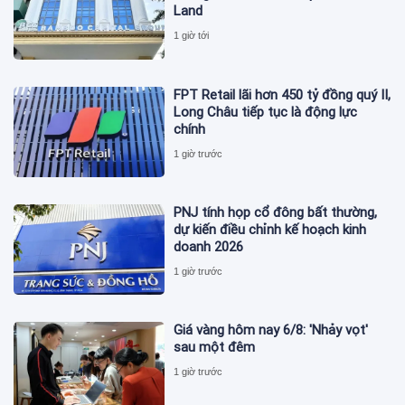
Land
1 giờ tới
FPT Retail lãi hơn 450 tỷ đồng quý II,
Long Châu tiếp tục là động lực
chính
1 giờ trước
PNJ tính họp cổ đông bất thường,
dự kiến điều chỉnh kế hoạch kinh
doanh 2026
1 giờ trước
Giá vàng hôm nay 6/8: 'Nhảy vọt'
sau một đêm
1 giờ trước