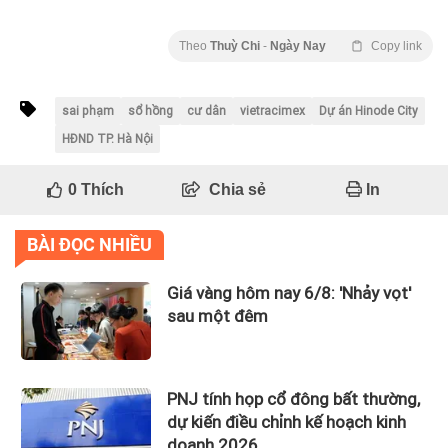
Theo
Thuỳ Chi
-
Ngày Nay
Copy link
sai phạm
sổ hồng
cư dân
vietracimex
Dự án Hinode City
HĐND TP. Hà Nội
0
Thích
Chia sẻ
In
BÀI ĐỌC NHIỀU
Giá vàng hôm nay 6/8: 'Nhảy vọt'
sau một đêm
PNJ tính họp cổ đông bất thường,
dự kiến điều chỉnh kế hoạch kinh
doanh 2026