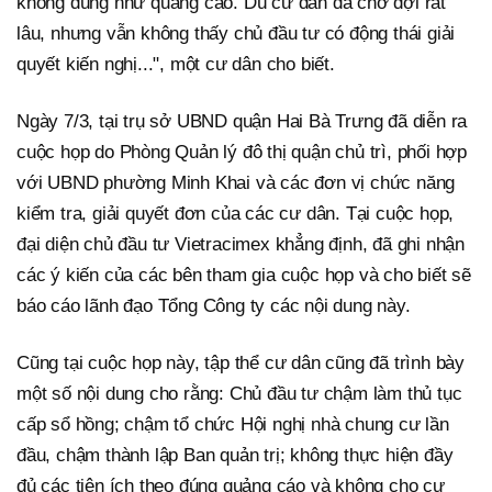
không đúng như quảng cáo. Dù cư dân đã chờ đợi rất
lâu, nhưng vẫn không thấy chủ đầu tư có động thái giải
quyết kiến nghị...", một cư dân cho biết.
Ngày 7/3, tại trụ sở UBND quận Hai Bà Trưng đã diễn ra
cuộc họp do Phòng Quản lý đô thị quận chủ trì, phối hợp
với UBND phường Minh Khai và các đơn vị chức năng
kiểm tra, giải quyết đơn của các cư dân. Tại cuộc họp,
đại diện chủ đầu tư Vietracimex khẳng định, đã ghi nhận
các ý kiến của các bên tham gia cuộc họp và cho biết sẽ
báo cáo lãnh đạo Tổng Công ty các nội dung này.
Cũng tại cuộc họp này, tập thể cư dân cũng đã trình bày
một số nội dung cho rằng: Chủ đầu tư chậm làm thủ tục
cấp sổ hồng; chậm tổ chức Hội nghị nhà chung cư lần
đầu, chậm thành lập Ban quản trị; không thực hiện đầy
đủ các tiện ích theo đúng quảng cáo và không cho cư