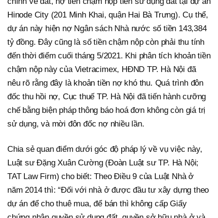
chính về đất, nợ tiền chậm nộp tiền sử dụng đất tại dự án
Hinode City (201 Minh Khai, quận Hai Bà Trưng). Cụ thể,
dự án này hiện nợ Ngân sách Nhà nước số tiền 143,384
tỷ đồng. Đây cũng là số tiền chậm nộp còn phải thu tính
đến thời điểm cuối tháng 5/2021. Khi phân tích khoản tiền
chậm nộp này của Vietracimex, HĐND TP. Hà Nội đã
nêu rõ rằng đây là khoản tiền nợ khó thu. Quá trình đôn
đốc thu hồi nợ, Cục thuế TP. Hà Nội đã tiến hành cưỡng
chế bằng biện pháp thông báo hoá đơn không còn giá trị
sử dụng, và mời đôn đốc nợ nhiều lần.
Chia sẻ quan điểm dưới góc độ pháp lý về vụ việc này,
Luật sư Đặng Xuân Cường (Đoàn Luật sư TP. Hà Nội;
TAT Law Firm) cho biết: Theo Điều 9 của Luật Nhà ở
năm 2014 thì: “Đối với nhà ở được đầu tư xây dựng theo
dự án để cho thuê mua, để bán thì không cấp Giấy
chứng nhận quyền sử dụng đất, quyền sở hữu nhà ở và