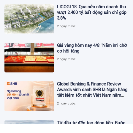
LICOGI 18: Qua nửa năm doanh thu
vượt 2.400 tỷ, bất động sản chỉ góp
3,8%
2 ngày trước
Giá vàng hôm nay 4/8: 'Nằm im' chờ
cơ hội tăng
2 ngày trước
Global Banking & Finance Review
Awards vinh danh SHB là Ngân hàng
tiết kiệm tốt nhất Việt Nam năm
2026
2 ngày trước
Từ đầu tư đến tạo dòng tiền: Bước
chuyển của dự án điện gió lớn nhất