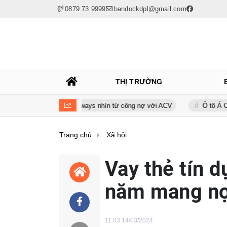
0879 73 9999
bandockdpl@gmail.com
THỊ TRƯỜNG
h của Bamboo Airways nhìn từ công nợ với ACV
Ô tô Á Châu: Nhà phâ
Trang chủ
Xã hội
Vay thẻ tín d
năm mang nợ
11:03 14/03/2024