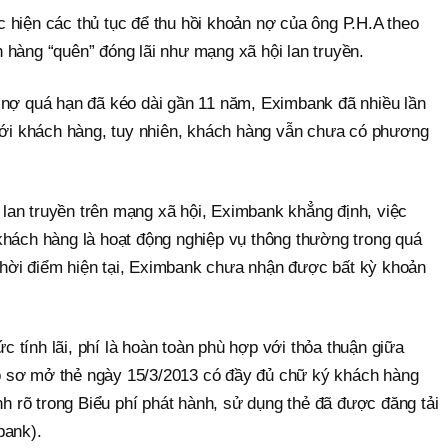
 hiện các thủ tục để thu hồi khoản nợ của ông P.H.A theo
 hàng “quên” đóng lãi như mạng xã hội lan truyền.
 nợ quá hạn đã kéo dài gần 11 năm, Eximbank đã nhiều lần
 với khách hàng, tuy nhiên, khách hàng vẫn chưa có phương
an truyền trên mạng xã hội, Eximbank khẳng định, việc
khách hàng là hoạt động nghiệp vụ thông thường trong quá
n thời điểm hiện tại, Eximbank chưa nhận được bất kỳ khoản
tính lãi, phí là hoàn toàn phù hợp với thỏa thuận giữa
 sơ mở thẻ ngày 15/3/2013 có đầy đủ chữ ký khách hàng
ịnh rõ trong Biểu phí phát hành, sử dụng thẻ đã được đăng tải
bank).