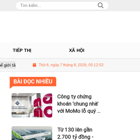
TIẾP THỊ
XÃ HỘI
 trên 3 USD/thùng
Thứ 6, ngày 7 tháng 8, 2026, 05:12:54
Giá vàng hôm nay 8/7: Thị trường lặng sóng
BÀI ĐỌC NHIỀU
Công ty chứng
khoán 'chung nhà'
với MoMo lỗ quý II
hơn 31 tỷ đồng, lỗ
lũy kế gần 181 tỷ
Từ 130 lên gần
đồng
2.700 tỷ đồng -