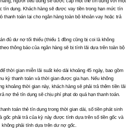
 hàng, người tiêu dùng sẽ được cấp một thẻ tín dụng với một
c tín dụng. Khách hàng sẽ được vay tiền trong hạn mức tín
đó thanh toán lại cho ngân hàng toàn bộ khoản vay hoặc trả
n đủ dư nợ tối thiểu (thiếu 1 đồng cũng bị coi là không
theo thông báo của ngân hàng sẽ bị tính lãi dựa trên toàn bộ
ể thời gian miễn lãi suất kéo dài khoảng 45 ngày, bao gồm
 chu kỳ thanh toán và thời gian được gia hạn. Nếu không
ng khoảng thời gian này, khách hàng sẽ phải trả thêm tiền lãi
ả nợ thẻ tín dụng sẽ chịu phí phạt do quá hạn thanh toán.
nh toán thẻ tín dụng trong thời gian dài, số tiền phát sinh
và gốc phải trả của kỳ này được tính dựa trên số tiền gốc và
, không phải tính dựa trên dư nợ gốc.