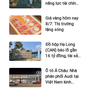
năng lực tài chính
của Bamboo
Airways nhìn từ
Giá vàng hôm nay
công nợ với ACV
8/7: Thị trường
lặng sóng
Đồ hộp Hạ Long
(CAN) báo lỗ gần
16 tỷ đồng, tài sản
giảm gần 120 tỷ
sau nửa năm
Ô tô Á Châu: Nhà
phân phối Audi tại
Việt Nam kinh
doanh thua lỗ