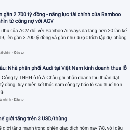
tổng tài sản đã thu hẹp gần 120 tỷ đồng so với đầu năm.
n gần 2.700 tỷ đồng - năng lực tài chính của Bamboo
hìn từ công nợ với ACV
i thu của ACV đối với Bamboo Airways đã tăng hơn 20 lần kể
9, lên gần 2.700 tỷ đồng và gần như được trích lập dự phòng
ài chính - Đầu tư
âu: Nhà phân phối Audi tại Việt Nam kinh doanh thua lỗ
 Công ty TNHH ô tô Á Châu ghi nhận doanh thu thuần đạt
tỷ đồng, tuy nhiên kết thúc năm công ty báo lỗ sau thuế hơn
ng.
ài chính - Đầu tư
hế giới tăng trên 3 USD/thùng
ế giới tăng mạnh trong phiên giao dịch hôm nay 7/8, với dầu