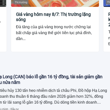
Thị trường
Th
Giá vàng hôm nay 8/7: Thị trường lặng
sóng
o
Đà tăng của giá vàng trong nước chững lại
T
bất chấp giá vàng thế giới liên tục phá đỉnh,
dần...
Đ
 Long (CAN) báo lỗ gần 16 tỷ đồng, tài sản giảm gần
au nửa năm
tiêu hủy 130 tấn heo nhiễm dịch tả châu Phi, Đồ hộp Hạ Long
doanh thu thuần 6 tháng đầu năm 2026 giảm hơn 32%, đồng
n từ lãi sang lỗ gần 16 tỷ đồng. Dù dòng tiền kinh doanh
ồn tiền chủ yếu đến từ thu hồi công nợ và giảm hàng tồn kho,
i chính - Đầu tư