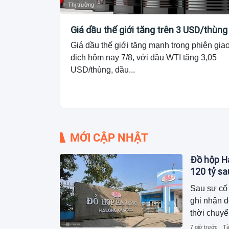
Thị trường
Giá dầu thế giới tăng trên 3 USD/thùng
Giá dầu thế giới tăng mạnh trong phiên gia
dịch hôm nay 7/8, với dầu WTI tăng 3,05
USD/thùng, dầu...
MỚI CẬP NHẬT
Đồ hộp Hạ
120 tỷ s
Sau sự cố 
ghi nhận 
thời chuyể
dương, ngu
7 giờ trước
Tà