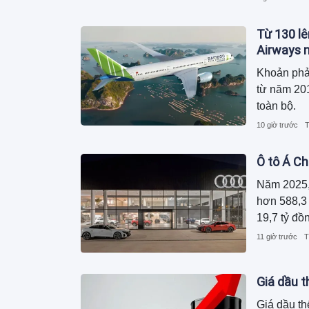
trong khi 
Từ 130 lê
Airways n
Khoản phả
từ năm 201
toàn bộ.
10 giờ trước
T
Ô tô Á Ch
Năm 2025,
hơn 588,3 
19,7 tỷ đồ
11 giờ trước
T
Giá dầu t
Giá dầu th