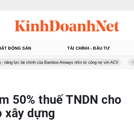
BẤT ĐỘNG SẢN
TÀI CHÍNH - ĐẦU TƯ
tài chính của Bamboo Airways nhìn từ công nợ với ACV
Ô tô Á Châu:
ảm 50% thuế TNDN cho
p xây dựng