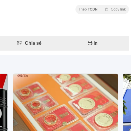
Theo
TCDN
Copy link
Chia sẻ
In