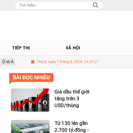
TIẾP THỊ
XÃ HỘI
 Nhà phân phối Audi tại Việt Nam kinh doanh thua lỗ
Thứ 6, ngày 7 tháng 8, 2026, 14:23:19
Giá dầu thế gi
BÀI ĐỌC NHIỀU
Giá dầu thế giới
tăng trên 3
USD/thùng
Từ 130 lên gần
2.700 tỷ đồng -