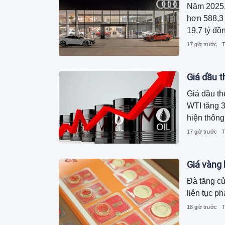
Năm 2025,
hơn 588,3 
19,7 tỷ đồ
17 giờ trước
T
Giá dầu t
Giá dầu th
WTI tăng 3
hiện thông
tàu của Mỹ
17 giờ trước
T
trong nước
Giá vàng 
Đà tăng củ
liên tục p
18 giờ trước
T