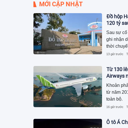
MỚI CẬP NHẬT
Đồ hộp Hạ
120 tỷ s
Sau sự cố 
ghi nhận 
thời chuyể
dương, ngu
13 giờ trước
T
trong khi 
Từ 130 lê
Airways n
Khoản phả
từ năm 201
toàn bộ.
16 giờ trước
T
Ô tô Á Ch