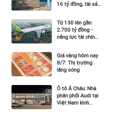
16 tỷ đồng, tài sản
giảm gần 120 tỷ
sau nửa năm
Từ 130 lên gần
2.700 tỷ đồng -
năng lực tài chính
của Bamboo
Airways nhìn từ
Giá vàng hôm nay
công nợ với ACV
8/7: Thị trường
lặng sóng
Ô tô Á Châu: Nhà
phân phối Audi tại
Việt Nam kinh
doanh thua lỗ