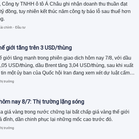
 Công ty TNHH ô tô Á Châu ghi nhận doanh thu thuần đạt
tỷ đồng, tuy nhiên kết thúc năm công ty báo lỗ sau thuế hơn
ng.
ài chính - Đầu tư
hế giới tăng trên 3 USD/thùng
ế giới tăng mạnh trong phiên giao dịch hôm nay 7/8, với dầu
,05 USD/thùng, dầu Brent tăng 3,04 USD/thùng, sau khi xuất
 tin một ủy ban của Quốc hội Iran đang xem xét dự luật cấm
 và Israel đi qua eo biển Hormuz. Ngược lại, giá xăng dầu
hị trường
 điều chỉnh giảm đồng loạt.
hôm nay 8/7: Thị trường lặng sóng
a giá vàng trong nước chững lại bất chấp giá vàng thế giới
há đỉnh, dần chinh phục lại những mốc cao trước đó.
hị trường