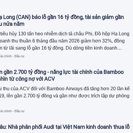
 Long (CAN) báo lỗ gần 16 tỷ đồng, tài sản giảm gần
au nửa năm
tiêu hủy 130 tấn heo nhiễm dịch tả châu Phi, Đồ hộp Hạ Long
doanh thu thuần 6 tháng đầu năm 2026 giảm hơn 32%, đồng
n từ lãi sang lỗ gần 16 tỷ đồng. Dù dòng tiền kinh doanh
ồn tiền chủ yếu đến từ thu hồi công nợ và giảm hàng tồn kho,
ài chính - Đầu tư
tổng tài sản đã thu hẹp gần 120 tỷ đồng so với đầu năm.
n gần 2.700 tỷ đồng - năng lực tài chính của Bamboo
hìn từ công nợ với ACV
i thu của ACV đối với Bamboo Airways đã tăng hơn 20 lần kể
9, lên gần 2.700 tỷ đồng và gần như được trích lập dự phòng
ài chính - Đầu tư
âu: Nhà phân phối Audi tại Việt Nam kinh doanh thua lỗ