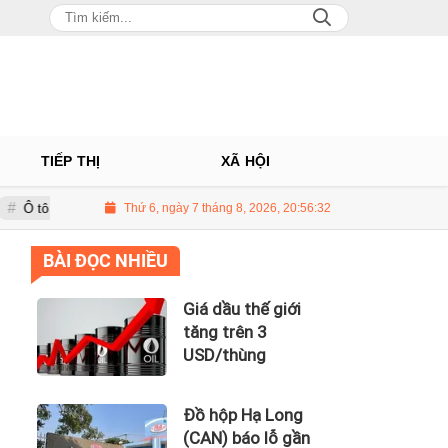
TIẾP THỊ
XÃ HỘI
âu: Nhà phân phối Audi tại Việt Nam kinh doanh thua lỗ
Thứ 6, ngày 7 tháng 8, 2026, 20:56:33
Giá dầu thế
BÀI ĐỌC NHIỀU
Giá dầu thế giới
tăng trên 3
USD/thùng
Đồ hộp Hạ Long
(CAN) báo lỗ gần