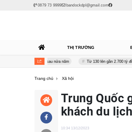
0879 73 9999
bandockdpl@gmail.com
THỊ TRƯỜNG
iảm gần 120 tỷ sau nửa năm
Từ 130 lên gần 2.700 tỷ đồng - năng l
Trang chủ
Xã hội
Trung Quốc g
khách du lịc
10:34 13/12/2023