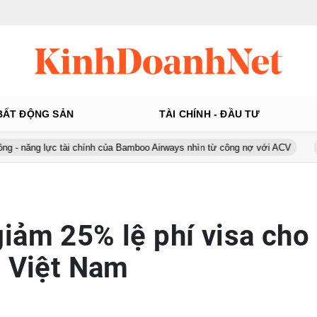
BẤT ĐỘNG SẢN
TÀI CHÍNH - ĐẦU TƯ
ực tài chính của Bamboo Airways nhìn từ công nợ với ACV
Ô tô Á Ch
iảm 25% lệ phí visa cho
h Việt Nam