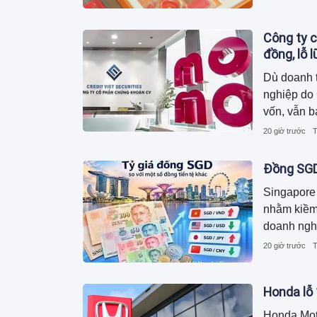
Công ty c
đồng, lỗ 
Dù doanh 
nghiệp do
vốn, vẫn b
của doanh 
20 giờ trước
T
hiện khoản
cụ thể.
Đồng SGD 
Singapore 
nhằm kiềm 
doanh ngh
20 giờ trước
T
Honda lỗ 
Honda Moto