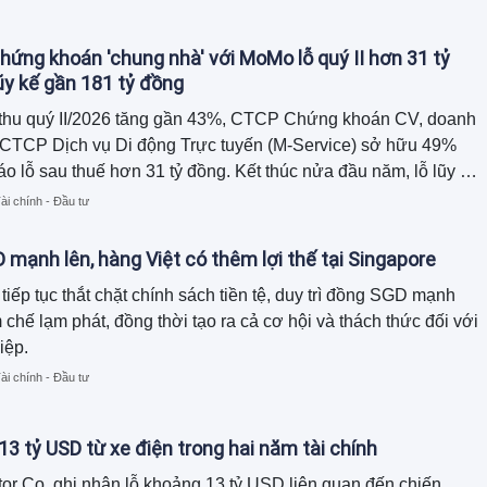
hứng khoán 'chung nhà' với MoMo lỗ quý II hơn 31 tỷ
lũy kế gần 181 tỷ đồng
thu quý II/2026 tăng gần 43%, CTCP Chứng khoán CV, doanh
 CTCP Dịch vụ Di động Trực tuyến (M-Service) sở hữu 49%
áo lỗ sau thuế hơn 31 tỷ đồng. Kết thúc nửa đầu năm, lỗ lũy kế
nghiệp này đã vượt tỷ đồng, trong khi báo cáo tài chính xuất
ài chính - Đầu tư
 chi phí khác hơn 27 tỷ đồng nhưng chưa được thuyết minh
mạnh lên, hàng Việt có thêm lợi thế tại Singapore
tiếp tục thắt chặt chính sách tiền tệ, duy trì đồng SGD mạnh
chế lạm phát, đồng thời tạo ra cả cơ hội và thách thức đối với
iệp.
ài chính - Đầu tư
13 tỷ USD từ xe điện trong hai năm tài chính
r Co. ghi nhận lỗ khoảng 13 tỷ USD liên quan đến chiến