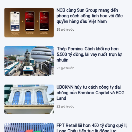
NCB cùng Sun Group mang đến
phong cách sống tinh hoa với đặc
quyền hàng đầu Việt Nam
15 giờ trước
Thép Pomina: Gánh khối nợ hơn
5.500 tỷ đồng, lãi vay nuốt trọn lợi
nhuận
22 giờ trước
UBCKNN hủy tư cách công ty đại
chúng của Bamboo Capital và BCG
Land
22 giờ trước
FPT Retail lãi hơn 450 tỷ đồng quý II,
Long Châu tiếp tục là động lực