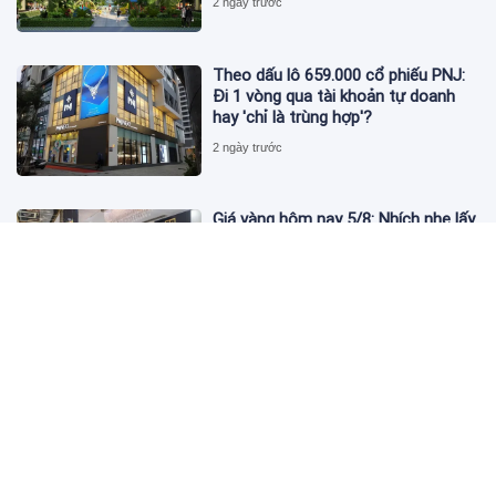
2 ngày trước
Theo dấu lô 659.000 cổ phiếu PNJ:
Đi 1 vòng qua tài khoản tự doanh
hay 'chỉ là trùng hợp'?
2 ngày trước
Giá vàng hôm nay 5/8: Nhích nhẹ lấy
đà phục hồi
2 ngày trước
Apec Mandala Wyndham Mũi Né bị
phạt 270 triệu đồng vì xả nước thải
vượt quy chuẩn
2 ngày trước