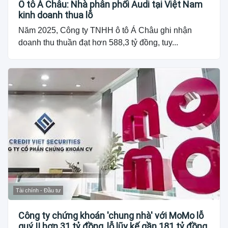
Ô tô Á Châu: Nhà phân phối Audi tại Việt Nam
kinh doanh thua lỗ
Năm 2025, Công ty TNHH ô tô Á Châu ghi nhận
doanh thu thuần đạt hơn 588,3 tỷ đồng, tuy...
Tài chính - Đầu tư
Công ty chứng khoán 'chung nhà' với MoMo lỗ
quý II hơn 31 tỷ đồng, lỗ lũy kế gần 181 tỷ đồng