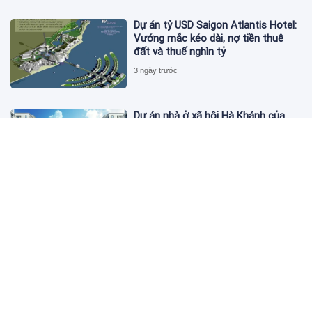
Dự án tỷ USD Saigon Atlantis Hotel:
Vướng mắc kéo dài, nợ tiền thuê
đất và thuế nghìn tỷ
3 ngày trước
Dự án nhà ở xã hội Hà Khánh của
FLC công bố danh sách khách hàng
đủ điều kiện mua đợt 1
3 ngày trước
Theo dấu lô 659.000 cổ phiếu PNJ:
Đi 1 vòng qua tài khoản tự doanh
hay 'chỉ là trùng hợp'?
3 ngày trước
Giá vàng hôm nay 5/8: Nhích nhẹ lấy
đà phục hồi