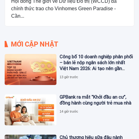
Hội đồng Thế giới về Dữ liệu Đô thị (WCCD) đã
chính thức trao cho Vinhomes Green Paradise -
Cần...
MỚI CẬP NHẬT
Công bố 10 doanh nghiệp phân phối
– bán lẻ nộp ngân sách lớn nhất
Việt Nam 2026: Ai tạo nên gần
12.900 tỷ đồng?
13 giờ trước
GPBank ra mắt "Khởi đầu an cư",
đồng hành cùng người trẻ mua nhà
14 giờ trước
Chủ thương hiệu sữa đậu nành