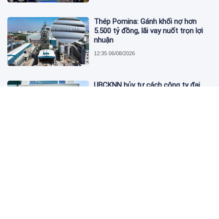
Thép Pomina: Gánh khối nợ hơn
5.500 tỷ đồng, lãi vay nuốt trọn lợi
nhuận
12:35 06/08/2026
UBCKNN hủy tư cách công ty đại
chúng của Bamboo Capital và BCG
Land
12:13 06/08/2026
FPT Retail lãi hơn 450 tỷ đồng quý II,
Long Châu tiếp tục là động lực
chính
09:18 06/08/2026
PNJ tính họp cổ đông bất thường,