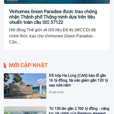
Vinhomes Green Paradise được trao chứng
nhận Thành phố Thông minh dựa trên tiêu
chuẩn toàn cầu ISO 37122
Hội đồng Thế giới về Dữ liệu Đô thị (WCCD) đã
chính thức trao cho Vinhomes Green Paradise -
Cần...
MỚI CẬP NHẬT
Đồ hộp Hạ Long (CAN) báo lỗ gần
16 tỷ đồng, tài sản giảm gần 120 tỷ
sau nửa năm
15 giờ trước
Từ 130 lên gần 2.700 tỷ đồng - năng
lực tài chính của Bamboo Airways