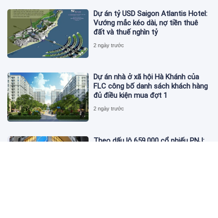
Dự án tỷ USD Saigon Atlantis Hotel:
Vướng mắc kéo dài, nợ tiền thuê
đất và thuế nghìn tỷ
2 ngày trước
Dự án nhà ở xã hội Hà Khánh của
FLC công bố danh sách khách hàng
đủ điều kiện mua đợt 1
2 ngày trước
Theo dấu lô 659.000 cổ phiếu PNJ:
Đi 1 vòng qua tài khoản tự doanh
hay 'chỉ là trùng hợp'?
2 ngày trước
Giá vàng hôm nay 5/8: Nhích nhẹ lấy
đà phục hồi