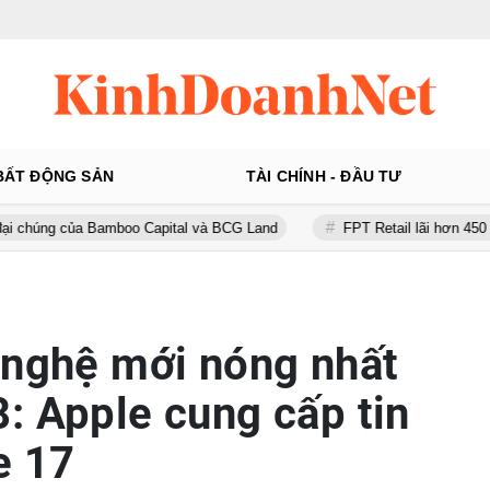
BẤT ĐỘNG SẢN
TÀI CHÍNH - ĐẦU TƯ
a Bamboo Capital và BCG Land
FPT Retail lãi hơn 450 tỷ đồng quý 
 nghệ mới nóng nhất
: Apple cung cấp tin
e 17