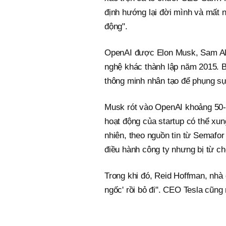
định hướng lại đời mình và mất n
động".
OpenAI được Elon Musk, Sam Alt
nghệ khác thành lập năm 2015. Ba
thông minh nhân tạo để phụng sự 
Musk rót vào OpenAI khoảng 50-10
hoạt động của startup có thể xun
nhiên, theo nguồn tin từ Semafo
điều hành công ty nhưng bị từ ch
Trong khi đó, Reid Hoffman, nhà đ
ngốc' rồi bỏ đi". CEO Tesla cũng 