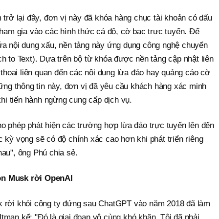
 trở lại đây, đơn vị này đã khóa hàng chục tài khoản có dấu
tham gia vào các hình thức cá độ, cờ bạc trực tuyến. Để
ứa nội dung xấu, nền tảng này ứng dụng công nghệ chuyển
h to Text). Dựa trên bộ từ khóa được nền tảng cập nhật liên
i thoại liên quan đến các nội dung lừa đảo hay quảng cáo cờ
hững thông tin này, đơn vị đã yêu cầu khách hàng xác minh
khi tiến hành ngừng cung cấp dịch vụ.
ho phép phát hiện các trường hợp lừa đảo trực tuyến lên đến
 kỳ vọng sẽ có độ chính xác cao hơn khi phát triển riêng
hau", ông Phú chia sẻ.
on Musk rời OpenAI
k rời khỏi công ty đứng sau ChatGPT vào năm 2018 đã làm
tman kể: "Đó là giai đoạn vô cùng khó khăn. Tôi đã phải