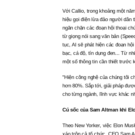
Với Callio, trong khoảng một năm
hiệu gọi điện lừa đảo người dân 
ngăn chặn các đoạn hội thoại ch
từ giọng nói sang văn bản (Speec
tục, AI sẽ phát hiện các đoạn hộ
bạc, cá độ, tín dụng đen... Từ n
một số thông tin cần thiết trước 
"Hiện công nghệ của chúng tôi c
hơn 80%. Sắp tới, giải pháp được
cho từng ngành, lĩnh vực khác n
Cú sốc của Sam Altman khi El
Theo New Yorker, việc Elon Mus
xáo trộn cả tổ chức. CEO Sam Al