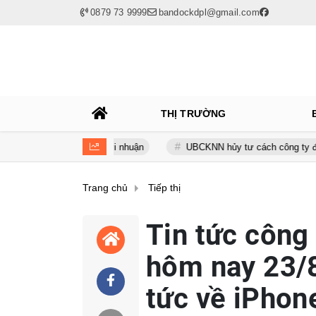
0879 73 9999
bandockdpl@gmail.com
THỊ TRƯỜNG
vay nuốt trọn lợi nhuận
UBCKNN hủy tư cách công ty đại chúng củ
Trang chủ
Tiếp thị
Tin tức công
hôm nay 23/8
tức về iPhon