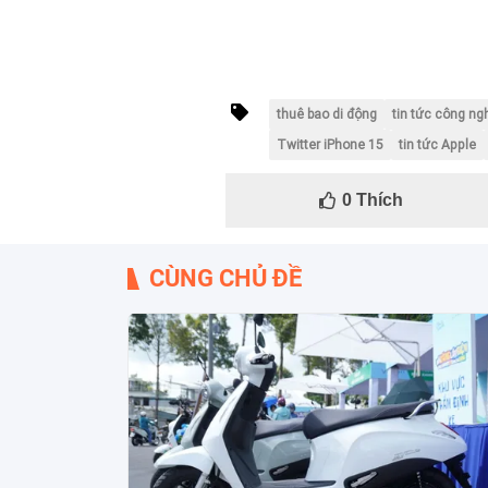
thuê bao di động
tin tức công n
Twitter iPhone 15
tin tức Apple
0
Thích
CÙNG CHỦ ĐỀ