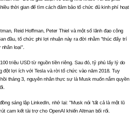
hiều thời gian để tìm cách đảm bảo tổ chức đủ kinh phí hoạt
man, Reid Hoffman, Peter Thiel và một số lãnh đạo công
n đầu, tổ chức phi lợi nhuận này ra đời nhằm "thúc đẩy trí
nhân loại".
0 triệu USD từ nguồn tiền riêng. Sau đó, tỷ phú lấy lý do
g đột lợi ích với Tesla và rời tổ chức vào năm 2018. Tuy
r hồi tháng 3, nguyên nhân thực sự là Musk muốn nắm quyền
ối.
ồng sáng lập LinkedIn, nhớ lại: "Musk nói 'tất cả là một lũ
rút cam kết tài trợ cho OpenAI khiến Altman bối rối.