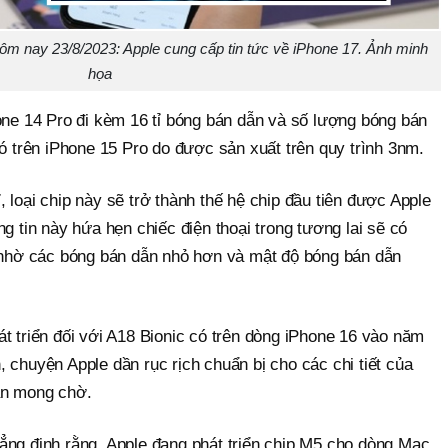
ôm nay 23/8/2023: Apple cung cấp tin tức về iPhone 17. Ảnh minh
họa
one 14 Pro đi kèm 16 tỉ bóng bán dẫn và số lượng bóng bán
có trên iPhone 15 Pro do được sản xuất trên quy trình 3nm.
 loại chip này sẽ trở thành thế hệ chip đầu tiên được Apple
g tin này hứa hẹn chiếc điện thoại trong tương lai sẽ có
i nhờ các bóng bán dẫn nhỏ hơn và mật độ bóng bán dẫn
t triển đối với A18 Bionic có trên dòng iPhone 16 vào năm
 chuyện Apple dần rục rịch chuẩn bị cho các chi tiết của
an mong chờ.
ẳng định rằng, Apple đang phát triển chip M5 cho dòng Mac