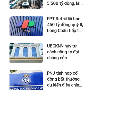
5.500 tỷ đồng, lãi
vay nuốt trọn lợi
nhuận
FPT Retail lãi hơn
450 tỷ đồng quý II,
Long Châu tiếp tục
là động lực chính
UBCKNN hủy tư
cách công ty đại
chúng của
Bamboo Capital và
BCG Land
PNJ tính họp cổ
đông bất thường,
dự kiến điều chỉnh
kế hoạch kinh
doanh 2026