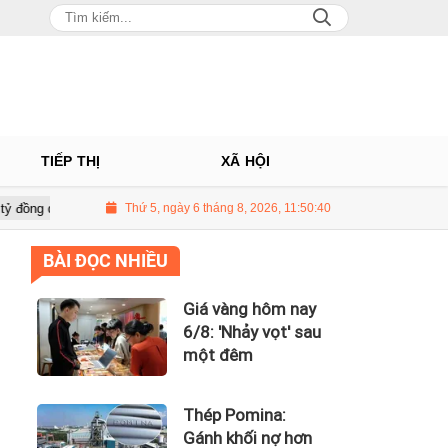
TIẾP THỊ
XÃ HỘI
II, Long Châu tiếp tục là động lực chính
Thứ 5, ngày 6 tháng 8, 2026, 11:50:41
PNJ tính họp cổ đông bất 
BÀI ĐỌC NHIỀU
Giá vàng hôm nay
6/8: 'Nhảy vọt' sau
một đêm
Thép Pomina:
Gánh khối nợ hơn