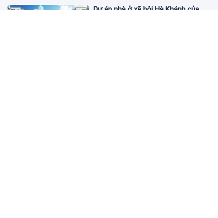
Dự án nhà ở xã hội Hà Khánh của
FLC công bố danh sách khách hàng
đủ điều kiện mua đợt 1
3 ngày trước
Theo dấu lô 659.000 cổ phiếu PNJ:
Đi 1 vòng qua tài khoản tự doanh
hay 'chỉ là trùng hợp'?
3 ngày trước
Giá vàng hôm nay 5/8: Nhích nhẹ lấy
đà phục hồi
3 ngày trước
Apec Mandala Wyndham Mũi Né bị
phạt 270 triệu đồng vì xả nước thải
vượt quy chuẩn