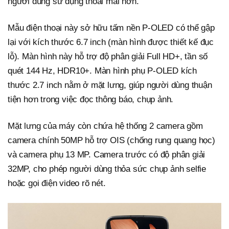
người dùng sử dụng thoải mái hơn.
Mẫu điện thoại này sở hữu tấm nền P-OLED có thể gập
lại với kích thước 6.7 inch (màn hình được thiết kế đục
lỗ). Màn hình này hỗ trợ độ phân giải Full HD+, tần số
quét 144 Hz, HDR10+. Màn hình phụ P-OLED kích
thước 2.7 inch nằm ở mặt lưng, giúp người dùng thuận
tiện hơn trong việc đọc thông báo, chụp ảnh.
Mặt lưng của máy còn chứa hệ thống 2 camera gồm
camera chính 50MP hỗ trợ OIS (chống rung quang học)
và camera phụ 13 MP. Camera trước có độ phân giải
32MP, cho phép người dùng thỏa sức chụp ảnh selfie
hoặc gọi điện video rõ nét.