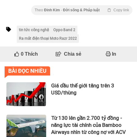
Theo
Đinh Kim
-
Đời sống & Pháp luật
Copy link
tin tức công nghệ
Oppo Band 2
Ra mắt điện thoại Moto Razr 2022
0
Thích
Chia sẻ
In
BÀI ĐỌC NHIỀU
Giá dầu thế giới tăng trên 3
USD/thùng
Từ 130 lên gần 2.700 tỷ đồng -
năng lực tài chính của Bamboo
Airways nhìn từ công nợ với ACV