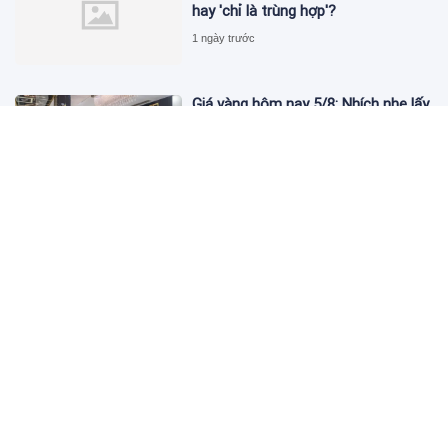
hay 'chỉ là trùng hợp'?
1 ngày trước
Giá vàng hôm nay 5/8: Nhích nhẹ lấy
đà phục hồi
2 ngày trước
Apec Mandala Wyndham Mũi Né bị
phạt 270 triệu đồng vì xả nước thải
vượt quy chuẩn
2 ngày trước
Đề nghị giải chấp hơn 530 căn hộ dự
án Aqua Marina City trước khi đưa
vào kinh doanh
2 ngày trước