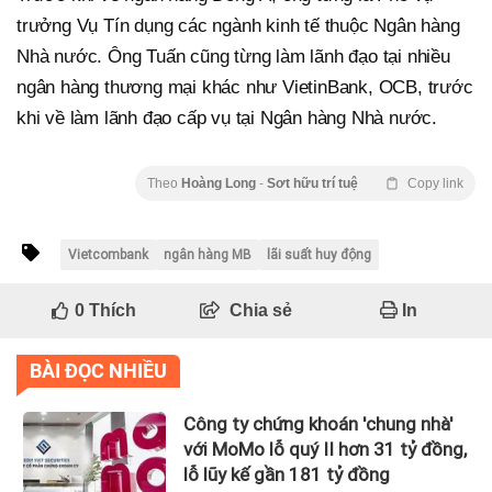
trưởng Vụ Tín dụng các ngành kinh tế thuộc Ngân hàng
Nhà nước. Ông Tuấn cũng từng làm lãnh đạo tại nhiều
ngân hàng thương mại khác như VietinBank, OCB, trước
khi về làm lãnh đạo cấp vụ tại Ngân hàng Nhà nước.
Theo
Hoàng Long
-
Sơt hữu trí tuệ
Copy link
Vietcombank
ngân hàng MB
lãi suất huy động
0
Thích
Chia sẻ
In
BÀI ĐỌC NHIỀU
Công ty chứng khoán 'chung nhà'
với MoMo lỗ quý II hơn 31 tỷ đồng,
lỗ lũy kế gần 181 tỷ đồng