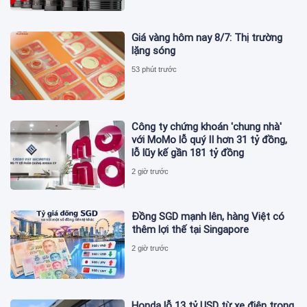
Giá vàng hôm nay 8/7: Thị trường
lặng sóng
53 phút trước
Công ty chứng khoán 'chung nhà'
với MoMo lỗ quý II hơn 31 tỷ đồng,
lỗ lũy kế gần 181 tỷ đồng
2 giờ trước
Đồng SGD mạnh lên, hàng Việt có
thêm lợi thế tại Singapore
2 giờ trước
Honda lỗ 13 tỷ USD từ xe điện trong