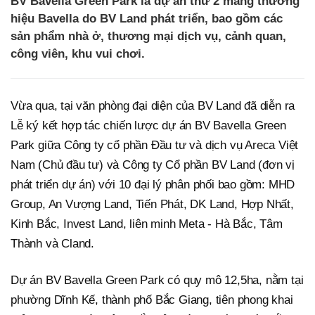
BV Bavella Green Park là dự án thứ 2 mang thương
hiệu Bavella do BV Land phát triển, bao gồm các
sản phẩm nhà ở, thương mại dịch vụ, cảnh quan,
công viên, khu vui chơi.
Vừa qua, tại văn phòng đại diện của BV Land đã diễn ra
Lễ ký kết hợp tác chiến lược dự án BV Bavella Green
Park giữa Công ty cổ phần Đầu tư và dịch vụ Areca Việt
Nam (Chủ đầu tư) và Công ty Cổ phần BV Land (đơn vị
phát triển dự án) với 10 đại lý phân phối bao gồm: MHD
Group, An Vượng Land, Tiến Phát, DK Land, Hợp Nhất,
Kinh Bắc, Invest Land, liên minh Meta - Hà Bắc, Tâm
Thành và Cland.
Dự án BV Bavella Green Park có quy mô 12,5ha, nằm tại
phường Dĩnh Kế, thành phố Bắc Giang, tiên phong khai