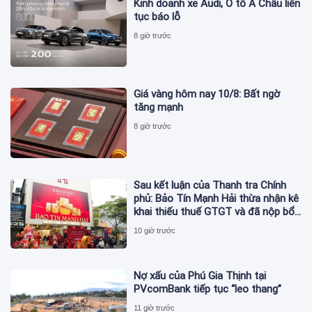
Kinh doanh xe Audi, Ô tô Á Châu liên
tục báo lỗ
8 giờ trước
Giá vàng hôm nay 10/8: Bất ngờ
tăng mạnh
8 giờ trước
Sau kết luận của Thanh tra Chính
phủ: Bảo Tín Mạnh Hải thừa nhận kê
khai thiếu thuế GTGT và đã nộp bổ
sung
10 giờ trước
Nợ xấu của Phú Gia Thịnh tại
PVcomBank tiếp tục “leo thang”
11 giờ trước