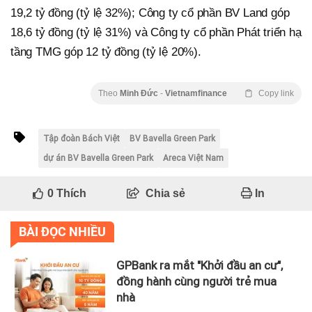
19,2 tỷ đồng (tỷ lệ 32%); Công ty cổ phần BV Land góp
18,6 tỷ đồng (tỷ lệ 31%) và Công ty cổ phần Phát triển hạ
tầng TMG góp 12 tỷ đồng (tỷ lệ 20%).
Theo
Minh Đức
-
Vietnamfinance
Copy link
Tập đoàn Bách Việt
BV Bavella Green Park
dự án BV Bavella Green Park
Areca Việt Nam
0
Thích
Chia sẻ
In
BÀI ĐỌC NHIỀU
GPBank ra mắt "Khởi đầu an cư",
đồng hành cùng người trẻ mua
nhà