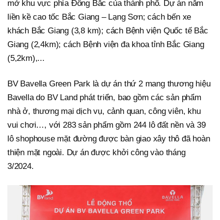
mở khu vực phía Đông Bắc của thành phố. Dự án nằm
liền kề cao tốc Bắc Giang – Lạng Sơn; cách bến xe
khách Bắc Giang (3,8 km); cách Bệnh viện Quốc tế Bắc
Giang (2,4km); cách Bệnh viện đa khoa tỉnh Bắc Giang
(5,2km),...
BV Bavella Green Park là dự án thứ 2 mang thương hiệu
Bavella do BV Land phát triển, bao gồm các sản phẩm
nhà ở, thương mại dịch vụ, cảnh quan, công viên, khu
vui chơi…, với 283 sản phẩm gồm 244 lô đất nền và 39
lô shophouse mặt đường được bàn giao xây thô đã hoàn
thiện mặt ngoài. Dự án được khởi công vào tháng
3/2024.