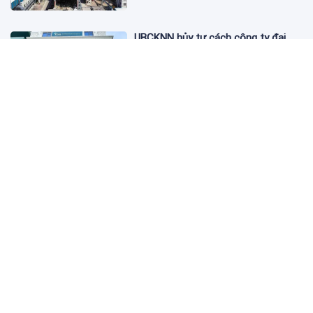
UBCKNN hủy tư cách công ty đại
chúng của Bamboo Capital và BCG
Land
12:13 06/08/2026
FPT Retail lãi hơn 450 tỷ đồng quý II,
Long Châu tiếp tục là động lực
chính
09:18 06/08/2026
PNJ tính họp cổ đông bất thường,
dự kiến điều chỉnh kế hoạch kinh
doanh 2026
09:10 06/08/2026
Giá vàng hôm nay 6/8: 'Nhảy vọt'