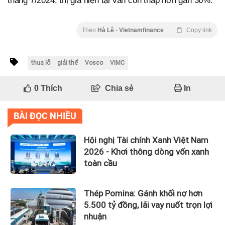
tháng 7/2024, thị giá hiện tại vẫn còn thấp hơn gần 36%.
Theo
Hà Lê
-
Vietnamfinance
Copy link
thua lỗ
giải thể
Vosco
VIMC
0
Thích
Chia sẻ
In
BÀI ĐỌC NHIỀU
Hội nghị Tài chính Xanh Việt Nam
2026 - Khơi thông dòng vốn xanh
toàn cầu
Thép Pomina: Gánh khối nợ hơn
5.500 tỷ đồng, lãi vay nuốt trọn lợi
nhuận