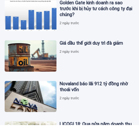
Golden Gate kinh doanh ra sao
trước khi bị hủy tư cách công ty đại
chúng?
2 ngày trước
Giá dầu thế giới duy trì đà giảm
2 ngày trước
Novaland báo lãi 912 tỷ đồng nhờ
thoái vốn
2 ngày trước
LICOGI 18: Qua nửa năm doanh thu
vượt 2.400 tỷ, bất động sản chỉ góp
3,8%