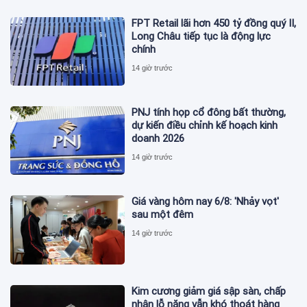
FPT Retail lãi hơn 450 tỷ đồng quý II,
Long Châu tiếp tục là động lực
chính
14 giờ trước
PNJ tính họp cổ đông bất thường,
dự kiến điều chỉnh kế hoạch kinh
doanh 2026
14 giờ trước
Giá vàng hôm nay 6/8: 'Nhảy vọt'
sau một đêm
14 giờ trước
Kim cương giảm giá sập sàn, chấp
nhận lỗ nặng vẫn khó thoát hàng