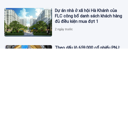
Dự án nhà ở xã hội Hà Khánh của
FLC công bố danh sách khách hàng
đủ điều kiện mua đợt 1
2 ngày trước
Theo dấu lô 659.000 cổ phiếu PNJ:
Đi 1 vòng qua tài khoản tự doanh
hay 'chỉ là trùng hợp'?
2 ngày trước
Giá vàng hôm nay 5/8: Nhích nhẹ lấy
đà phục hồi
2 ngày trước
Apec Mandala Wyndham Mũi Né bị
phạt 270 triệu đồng vì xả nước thải