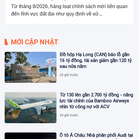
Từ tháng 8/2026, hàng loạt chính sách mới liên quan
đến lĩnh vực đất đai như quy định về xử...
MỚI CẬP NHẬT
Đồ hộp Hạ Long (CAN) báo lỗ gần
16 tỷ đồng, tài sản giảm gần 120 tỷ
sau nửa năm
15 giờ trước
Từ 130 lên gần 2.700 tỷ đồng - năng
lực tài chính của Bamboo Airways
nhìn từ công nợ với ACV
18 giờ trước
Ô tô Á Châu: Nhà phân phối Audi tại