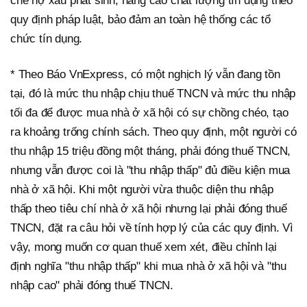
chế nợ xấu phát sinh, nâng cao chất lượng tín dụng theo
quy định pháp luật, bảo đảm an toàn hệ thống các tổ
chức tín dụng.
* Theo Báo VnExpress, có một nghịch lý vẫn đang tồn
tại, đó là mức thu nhập chịu thuế TNCN và mức thu nhập
tối đa để được mua nhà ở xã hội có sự chồng chéo, tạo
ra khoảng trống chính sách. Theo quy định, một người có
thu nhập 15 triệu đồng một tháng, phải đóng thuế TNCN,
nhưng vẫn được coi là "thu nhập thấp" đủ điều kiện mua
nhà ở xã hội. Khi một người vừa thuộc diện thu nhập
thấp theo tiêu chí nhà ở xã hội nhưng lại phải đóng thuế
TNCN, đặt ra câu hỏi về tính hợp lý của các quy định. Vì
vậy, mong muốn cơ quan thuế xem xét, điều chỉnh lại
định nghĩa "thu nhập thấp" khi mua nhà ở xã hội và "thu
nhập cao" phải đóng thuế TNCN.