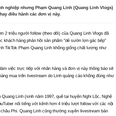
anh nghiệp nhưng Phạm Quang Linh (Quang Linh Vlogs)
hay điều hành các đơn vị này.
ơn 2 triệu người follow (theo dõi) của Quang Linh Vlogs đã
việc khách hàng phản hồi sản phẩm "dẻ sườn lợn gác bếp"
ênh TikTok Phạm Quang Linh không giống chất lượng như
làm việc trực tiếp với nhãn hàng và đơn vị này thông báo sẽ
hàng mua trên livestream do Linh quảng cáo không đúng như
m Quang Linh (sinh năm 1997, quê tại huyện Nghi Lộc, Nghệ
uTuber nổi tiếng với kênh hơn 4 triệu lượt follow với các nội
i châu Phi. Quang Linh cũng thường xuyên livestream bán