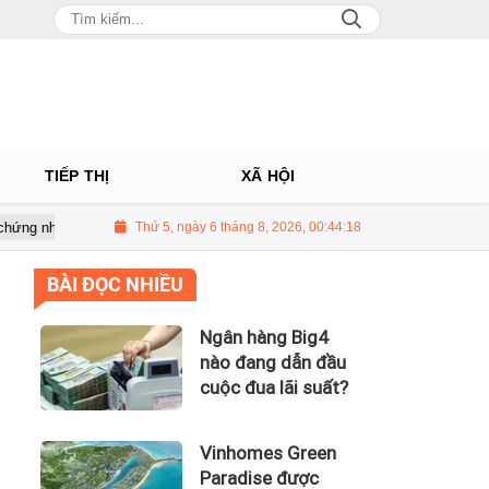
TIẾP THỊ
XÃ HỘI
ành phố Thông minh dựa trên tiêu chuẩn toàn cầu ISO 37122
Thứ 5, ngày 6 tháng 8, 2026, 00:44:19
Bộ Y
BÀI ĐỌC NHIỀU
Ngân hàng Big4
nào đang dẫn đầu
cuộc đua lãi suất?
Vinhomes Green
Paradise được