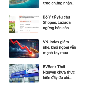
trao chứng nhận
Thành phố Thông
minh dựa trên tiêu
Bộ Y tế yêu cầu
chuẩn toàn cầu
Shopee, Lazada
ISO 37122
ngừng bán sản
phẩm hỗ trợ giảm
cân Slimaura Care
VN-Index giảm
x3
nhẹ, khối ngoại vẫn
mạnh tay mua
ròng gần 500 tỷ
đồng
BVBank Thái
Nguyên chưa thực
hiện đầy đủ chỉ
đạo của Thống
đốc NHNN