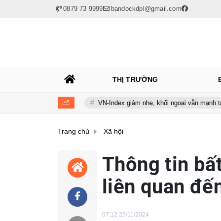
0879 73 9999
bandockdpl@gmail.com
THỊ TRƯỜNG
g đốc NHNN
VN-Index giảm nhẹ, khối ngoại vẫn mạnh tay mua ròng 
Trang chủ
Xã hội
Thông tin bấ
liên quan đế
07:12 25/11/2024