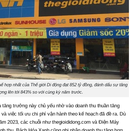
uế hợp nhất của Thế giới Di động đạt 852 tỷ đồng, đánh dấu sự tăng
ợng lên tới 843% so với cùng kỳ năm trước.
uả tăng trưởng này chủ yếu nhờ vào doanh thu thuần tăng
và việc tối ưu chi phí vận hành theo kế hoạch đã đề ra. Dù
năm 2023, các chuỗi như thegioididong.com và Điện Máy
anh thu. Bách Hóa Xanh cũng ghi nhận doanh thu tăng hơn