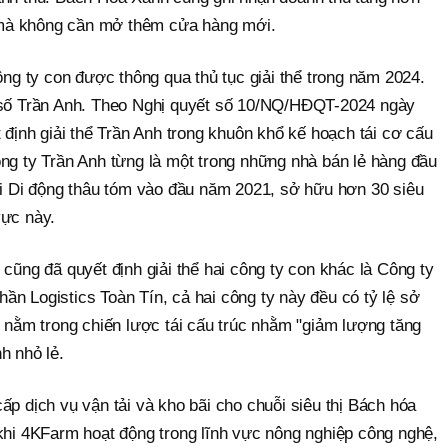
mà không cần mở thêm cửa hàng mới.
công ty con được thông qua thủ tục giải thể trong năm 2024.
i số Trần Anh. Theo Nghị quyết số 10/NQ/HĐQT-2024 ngày
nh giải thể Trần Anh trong khuôn khổ kế hoạch tái cơ cấu
ông ty Trần Anh từng là một trong những nhà bán lẻ hàng đầu
iới Di động thâu tóm vào đầu năm 2021, sở hữu hơn 30 siêu
vực này.
 cũng đã quyết định giải thể hai công ty con khác là Công ty
n Logistics Toàn Tín, cả hai công ty này đều có tỷ lệ sở
ằm trong chiến lược tái cấu trúc nhằm "giảm lượng tăng
h nhỏ lẻ.
ấp dịch vụ vận tải và kho bãi cho chuỗi siêu thị Bách hóa
 khi 4KFarm hoạt động trong lĩnh vực nông nghiệp công nghệ,