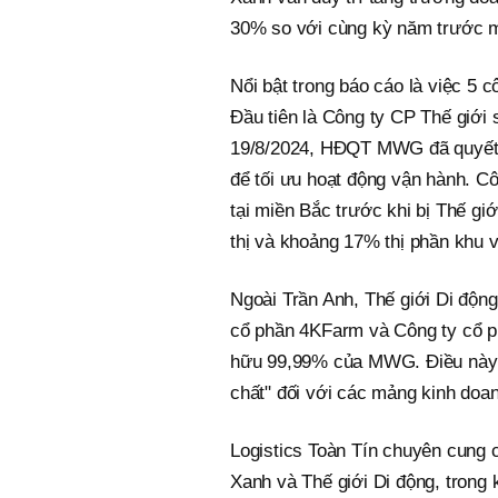
30% so với cùng kỳ năm trước 
Nổi bật trong báo cáo là việc 5 
Đầu tiên là Công ty CP Thế giớ
19/8/2024, HĐQT MWG đã quyết đị
để tối ưu hoạt động vận hành. C
tại miền Bắc trước khi bị Thế g
thị và khoảng 17% thị phần khu 
Ngoài Trần Anh, Thế giới Di động
cổ phần 4KFarm và Công ty cổ phầ
hữu 99,99% của MWG. Điều này n
chất" đối với các mảng kinh doan
Logistics Toàn Tín chuyên cung c
Xanh và Thế giới Di động, trong