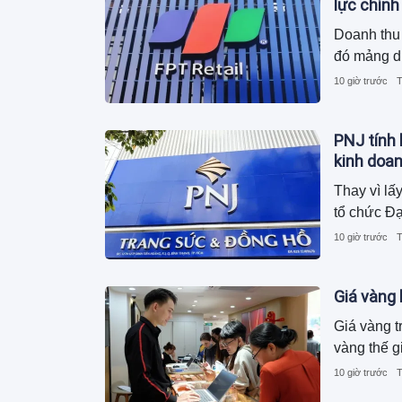
lực chính
Doanh thu 
đó mảng d
10 giờ trước
T
PNJ tính 
kinh doa
Thay vì lấ
tổ chức Đạ
10 giờ trước
T
Giá vàng
Giá vàng t
vàng thế g
10 giờ trước
T