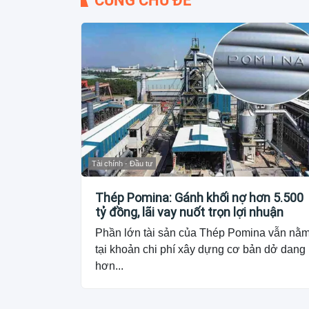
CÙNG CHỦ ĐỀ
Tài chính - Đầu tư
Thép Pomina: Gánh khối nợ hơn 5.500
tỷ đồng, lãi vay nuốt trọn lợi nhuận
Phần lớn tài sản của Thép Pomina vẫn nằ
tại khoản chi phí xây dựng cơ bản dở dang
hơn...