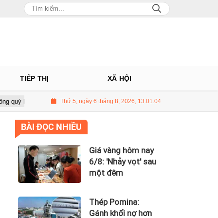
TIẾP THỊ
XÃ HỘI
ng Châu tiếp tục là động lực chính
Thứ 5, ngày 6 tháng 8, 2026, 13:01:05
PNJ tính họp cổ đông bất thường
BÀI ĐỌC NHIỀU
Giá vàng hôm nay
6/8: 'Nhảy vọt' sau
một đêm
Thép Pomina:
Gánh khối nợ hơn