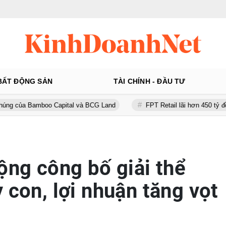
BẤT ĐỘNG SẢN
TÀI CHÍNH - ĐẦU TƯ
boo Capital và BCG Land
FPT Retail lãi hơn 450 tỷ đồng quý II, Lo
ộng công bố giải thể
 con, lợi nhuận tăng vọt