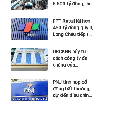
5.500 tỷ đồng, lãi
vay nuốt trọn lợi
nhuận
FPT Retail lãi hơn
450 tỷ đồng quý II,
Long Châu tiếp tục
là động lực chính
UBCKNN hủy tư
cách công ty đại
chúng của
Bamboo Capital và
BCG Land
PNJ tính họp cổ
đông bất thường,
dự kiến điều chỉnh
kế hoạch kinh
doanh 2026