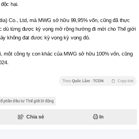
độc hại.
ia) Co., Ltd, mà MWG sở hữu 99,95% vốn, cũng đã thực
ặc dù từng được kỳ vọng mở rộng hướng đi mới cho Thế giới
này không đạt được kỳ vọng kỳ vọng đó.
ui, một công ty con khác của MWG sở hữu 100% vốn, cũng
024.
Theo
Quốc Lâm
-
TCDN
Copy link
ổ phần Đầu tư Thế giới Di động
Chia sẻ
In