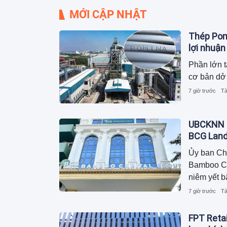
MỚI CẬP NHẬT
Thép Pomi
lợi nhuận
Phần lớn t
cơ bản dở 
7 giờ trước
Tà
UBCKNN h
BCG Lan
Ủy ban Ch
Bamboo Cap
niêm yết b
7 giờ trước
Tà
FPT Retai