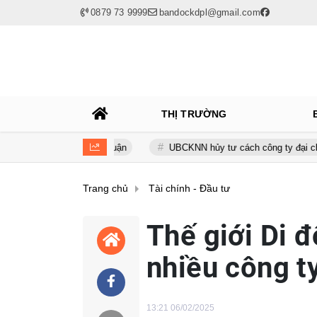
0879 73 9999
bandockdpl@gmail.com
THỊ TRƯỜNG
ốt trọn lợi nhuận
UBCKNN hủy tư cách công ty đại chúng của Bam
Trang chủ
Tài chính - Đầu tư
Thế giới Di đ
nhiều công ty
13:21 06/02/2025