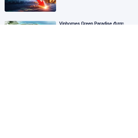
Vinhomes Green Paradise được
trao chứng nhận Thành phố Thông
minh dựa trên tiêu chuẩn toàn cầu
ISO 37122
19:40 05/08/2026
Bộ Y tế yêu cầu Shopee, Lazada
ngừng bán sản phẩm hỗ trợ giảm
cân Slimaura Care x3
14:27 05/08/2026
Ngân hàng Big4 nào đang dẫn đầu
cuộc đua lãi suất?
14:20 05/08/2026