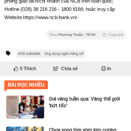
phòng giao dịch/chi nhánh của NCB trên toàn quốc;
Hotline (028) 38 216 216 - 1800 6166; hoặc truy cập
Website https://www.ncb-bank.vn/.
Theo
Phương Thuận
-
TEVN
Copy link
NCB iziMobile
ứng dụng ngân hàng số
0
Thích
Chia sẻ
In
BÀI ĐỌC NHIỀU
Giá vàng tuần qua: Vàng thế giới
'bứt tốc'
Chưa xong lùm xùm kim cương,