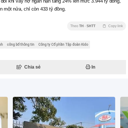
 đổi khi vay nợ ngắn hạn tăng 24% lên mức 3.944 tỷ đồng,
n một nửa, chỉ còn 433 tỷ đồng.
Theo
TH
-
SHTT
Copy link
nh
công bố thông tin
Công ty Cổ phần Tập đoàn Kido
Chia sẻ
In