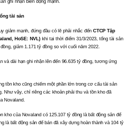
 sản ghi nhận biến động mạnh.
ổng tài sản
suy giảm mạnh, đứng đầu có lẽ phải nhắc đến
CTCP Tập
valand, HoSE: NVL)
khi tại thời điểm 31/3/2023, tổng tài sản
 đồng, giảm 1.171 tỷ đồng so với cuối năm 2022.
n và dài hạn ghi nhận lên đến 96.635 tỷ đồng, tương ứng
ng tồn kho cũng chiếm một phần lớn trong cơ cấu tài sản
. Như vậy, chỉ riêng các khoản phải thu và tồn kho đã
ủa Novaland.
ồn kho của Novaland có 125.107 tỷ đồng là bất động sản để
ng là bất động sản để bán đã xây dựng hoàn thành và 104 tỷ