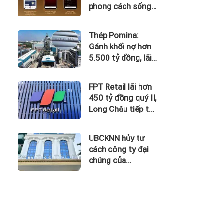
phong cách sống
tinh hoa với đặc
quyền hàng đầu
Thép Pomina:
Việt Nam
Gánh khối nợ hơn
5.500 tỷ đồng, lãi
vay nuốt trọn lợi
nhuận
FPT Retail lãi hơn
450 tỷ đồng quý II,
Long Châu tiếp tục
là động lực chính
UBCKNN hủy tư
cách công ty đại
chúng của
Bamboo Capital và
BCG Land