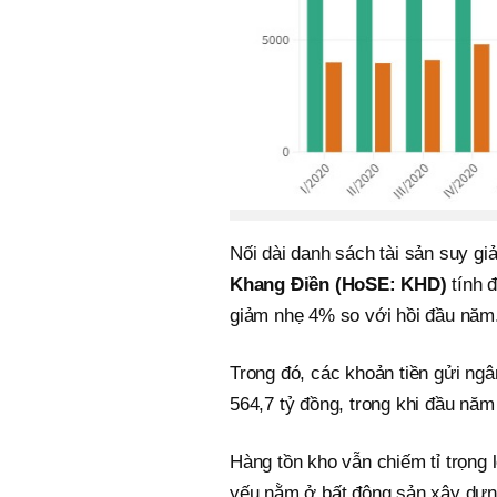
Nối dài danh sách tài sản suy gi
Khang Điền (HoSE: KHD)
tính 
giảm nhẹ 4% so với hồi đầu năm
Trong đó, các khoản tiền gửi ng
564,7 tỷ đồng, trong khi đầu năm
Hàng tồn kho vẫn chiếm tỉ trọng 
yếu nằm ở bất động sản xây dựn