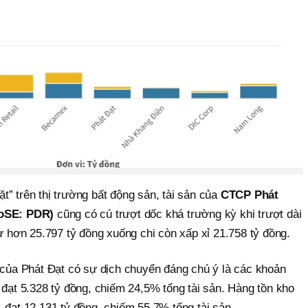
” trên thị trường bất động sản, tài sản của
CTCP Phát
HoSE: PDR)
cũng có cú trượt dốc khá trường kỳ khi trượt dài
từ hơn 25.797 tỷ đồng xuống chi còn xấp xỉ 21.758 tỷ đồng.
n của Phát Đạt có sự dịch chuyển đáng chú ý là các khoản
 đạt 5.328 tỷ đồng, chiếm 24,5% tổng tài sản. Hàng tồn kho
 đạt 12.131 tỷ đồng, chiếm 55,7% tổng tài sản.