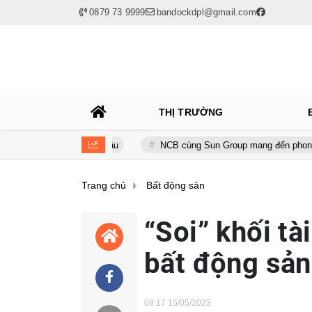
0879 73 9999
bandockdpl@gmail.com
THỊ TRƯỜNG
 vốn xanh toàn cầu
NCB cùng Sun Group mang đến phong cách sống 
Trang chủ
Bất động sản
“Soi” khối tà
bất động sản
08:17 15/05/2023