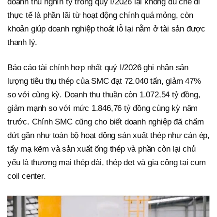
doanh thu nghìn tỷ trong quý I/2026 lại không đủ che đi
thực tế là phần lãi từ hoạt động chính quá mỏng, còn
khoản giúp doanh nghiệp thoát lỗ lại nằm ở tài sản được
thanh lý.
Báo cáo tài chính hợp nhất quý I/2026 ghi nhận sản
lượng tiêu thụ thép của SMC đạt 72.040 tấn, giảm 47%
so với cùng kỳ. Doanh thu thuần còn 1.072,54 tỷ đồng,
giảm mạnh so với mức 1.846,76 tỷ đồng cùng kỳ năm
trước. Chính SMC cũng cho biết doanh nghiệp đã chấm
dứt gần như toàn bộ hoạt động sản xuất thép như cán ép,
tẩy mạ kẽm và sản xuất ống thép và phần còn lại chủ
yếu là thương mại thép dài, thép dẹt và gia công tại cụm
coil center.