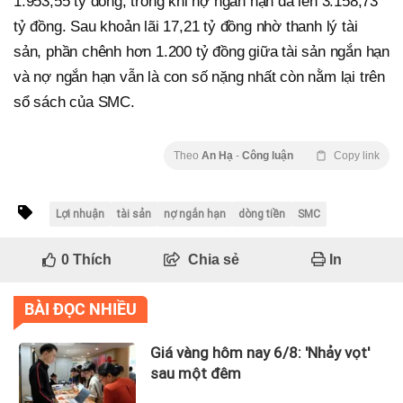
1.953,55 tỷ đồng, trong khi nợ ngắn hạn đã lên 3.158,73
tỷ đồng. Sau khoản lãi 17,21 tỷ đồng nhờ thanh lý tài
sản, phần chênh hơn 1.200 tỷ đồng giữa tài sản ngắn hạn
và nợ ngắn hạn vẫn là con số nặng nhất còn nằm lại trên
sổ sách của SMC.
Theo
An Hạ
-
Công luận
Copy link
Lợi nhuận
tài sản
nợ ngắn hạn
dòng tiền
SMC
0
Thích
Chia sẻ
In
BÀI ĐỌC NHIỀU
Giá vàng hôm nay 6/8: 'Nhảy vọt'
sau một đêm