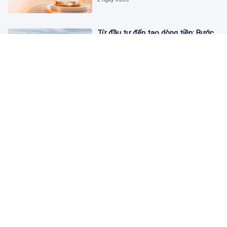
Từ đầu tư đến tạo dòng tiền: Bước
chuyển của dự án điện gió lớn nhất
T&T Group tại Lào
2 ngày trước
Cảnh giác chiêu lừa mua, bán bạc
có giá "tốt bất thường" trên mạng
xã hội
2 ngày trước
Masterise Homes đồng hành cùng
khách hàng trên toàn quốc với giải
pháp tài chính ưu việt
2 ngày trước