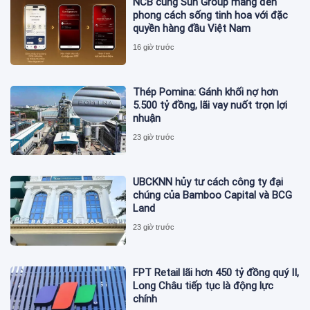
NCB cùng Sun Group mang đến
phong cách sống tinh hoa với đặc
quyền hàng đầu Việt Nam
16 giờ trước
Thép Pomina: Gánh khối nợ hơn
5.500 tỷ đồng, lãi vay nuốt trọn lợi
nhuận
23 giờ trước
UBCKNN hủy tư cách công ty đại
chúng của Bamboo Capital và BCG
Land
23 giờ trước
FPT Retail lãi hơn 450 tỷ đồng quý II,
Long Châu tiếp tục là động lực
chính