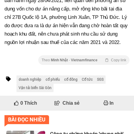
ban hành ngày 28/04/2021, liên quan đến phương án sử
dụng vốn cho dự án nâng cấp, mở rộng kho bãi tại địa
chỉ 27B Quốc lộ 1A, phường Linh Xuân, TP Thủ Đức. Lý
do được đưa ra là dự án hiện vẫn đang chờ hoàn tất quy
hoạch khu đất, nên chưa phát sinh nhu cầu sử dụng
nguồn lợi nhuận sau thuế của các năm 2021 và 2022.
Theo
Minh Nhật
-
Vietnamfinance
Copy link
doanh nghiệp
cổ phiếu
cổ đông
Cổ tức
SGS
Vận tải biển Sài Gòn
0
Thích
Chia sẻ
In
BÀI ĐỌC NHIỀU
Công ty chứng khoán 'chung nhà'