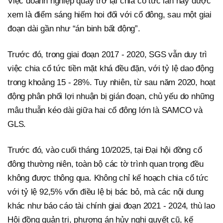
Việc doanh nghiệp quay trở lại chia cổ tức lần này được
xem là điểm sáng hiếm hoi đối với cổ đông, sau một giai
đoạn dài gần như “án binh bất động”.
Trước đó, trong giai đoạn 2017 - 2020, SGS vẫn duy trì
việc chia cổ tức tiền mặt khá đều đặn, với tỷ lệ dao động
trong khoảng 15 - 28%. Tuy nhiên, từ sau năm 2020, hoạt
động phân phối lợi nhuận bị gián đoạn, chủ yếu do những
mâu thuẫn kéo dài giữa hai cổ đông lớn là SAMCO và
GLS.
Trước đó, vào cuối tháng 10/2025, tại Đại hội đồng cổ
đông thường niên, toàn bộ các tờ trình quan trọng đều
không được thông qua. Không chỉ kế hoạch chia cổ tức
với tỷ lệ 92,5% vốn điều lệ bị bác bỏ, mà các nội dung
khác như báo cáo tài chính giai đoạn 2021 - 2024, thù lao
Hội đồng quản trị, phương án hủy nghị quyết cũ, kế