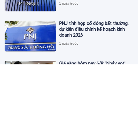
1 ngày trước
PNJ tính họp cổ đông bất thường,
dự kiến điều chỉnh kế hoạch kinh
doanh 2026
1 ngày trước
Giá vàng hôm nay 6/8: 'Nhảy vọt'
sau một đêm
1 ngày trước
Kim cương giảm giá sập sàn, chấp
nhận lỗ nặng vẫn khó thoát hàng
1 ngày trước