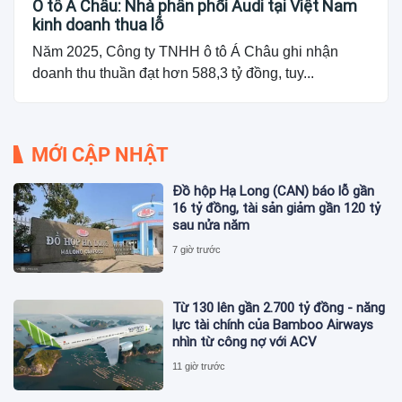
Ô tô Á Châu: Nhà phân phối Audi tại Việt Nam
kinh doanh thua lỗ
Năm 2025, Công ty TNHH ô tô Á Châu ghi nhận
doanh thu thuần đạt hơn 588,3 tỷ đồng, tuy...
MỚI CẬP NHẬT
Đồ hộp Hạ Long (CAN) báo lỗ gần
16 tỷ đồng, tài sản giảm gần 120 tỷ
sau nửa năm
7 giờ trước
Từ 130 lên gần 2.700 tỷ đồng - năng
lực tài chính của Bamboo Airways
nhìn từ công nợ với ACV
11 giờ trước