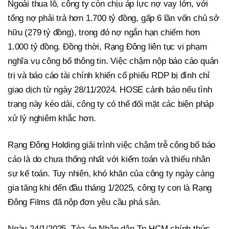
Ngoài thua lỗ, công ty còn chịu áp lực nợ vay lớn, với
tổng nợ phải trả hơn 1.700 tỷ đồng, gấp 6 lần vốn chủ sở
hữu (279 tỷ đồng), trong đó nợ ngắn hạn chiếm hơn
1.000 tỷ đồng. Đồng thời, Rạng Đông liên tục vi phạm
nghĩa vụ công bố thông tin. Việc chậm nộp báo cáo quản
trị và báo cáo tài chính khiến cổ phiếu RDP bị đình chỉ
giao dịch từ ngày 28/11/2024. HOSE cảnh báo nếu tình
trạng này kéo dài, công ty có thể đối mặt các biện pháp
xử lý nghiêm khắc hơn.
Rạng Đông Holding giải trình việc chậm trễ công bố báo
cáo là do chưa thống nhất với kiểm toán và thiếu nhân
sự kế toán. Tuy nhiên, khó khăn của công ty ngày càng
gia tăng khi đến đầu tháng 1/2025, công ty con là Rạng
Đông Films đã nộp đơn yêu cầu phá sản.
Ngày 24/1/2025, Tòa án Nhân dân Tp.HCM chính thức