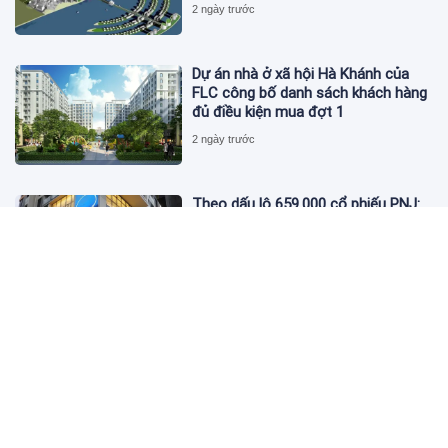
2 ngày trước
Dự án nhà ở xã hội Hà Khánh của
FLC công bố danh sách khách hàng
đủ điều kiện mua đợt 1
2 ngày trước
Theo dấu lô 659.000 cổ phiếu PNJ:
Đi 1 vòng qua tài khoản tự doanh
hay 'chỉ là trùng hợp'?
2 ngày trước
Giá vàng hôm nay 5/8: Nhích nhẹ lấy
đà phục hồi
2 ngày trước