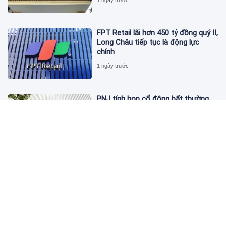
FPT Retail lãi hơn 450 tỷ đồng quý II,
Long Châu tiếp tục là động lực
chính
1 ngày trước
PNJ tính họp cổ đông bất thường,
dự kiến điều chỉnh kế hoạch kinh
doanh 2026
1 ngày trước
Giá vàng hôm nay 6/8: 'Nhảy vọt'
sau một đêm
1 ngày trước