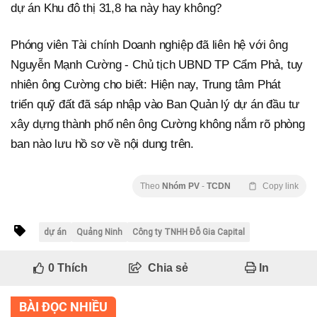
dự án Khu đô thị 31,8 ha này hay không?
Phóng viên Tài chính Doanh nghiệp đã liên hệ với ông
Nguyễn Mạnh Cường - Chủ tịch UBND TP Cẩm Phả, tuy
nhiên ông Cường cho biết: Hiện nay, Trung tâm Phát
triển quỹ đất đã sáp nhập vào Ban Quản lý dự án đầu tư
xây dựng thành phố nên ông Cường không nắm rõ phòng
ban nào lưu hồ sơ về nội dung trên.
Theo
Nhóm PV
-
TCDN
Copy link
dự án
Quảng Ninh
Công ty TNHH Đỗ Gia Capital
0
Thích
Chia sẻ
In
BÀI ĐỌC NHIỀU