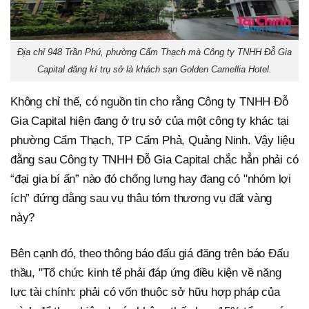
Địa chỉ 948 Trần Phú, phường Cẩm Thạch mà Công ty TNHH Đỗ Gia
Capital đăng kí trụ sở là khách sạn Golden Camellia Hotel.
Không chỉ thế, có nguồn tin cho rằng Công ty TNHH Đỗ
Gia Capital hiện đang ở trụ sở của một công ty khác tại
phường Cẩm Thạch, TP Cẩm Phả, Quảng Ninh. Vậy liệu
đằng sau Công ty TNHH Đỗ Gia Capital chắc hẳn phải có
“đại gia bí ẩn” nào đó chống lưng hay đang có "nhóm lợi
ích” đứng đằng sau vụ thâu tóm thương vụ đất vàng
này?
Bên cạnh đó, theo thông báo đấu giá đăng trên báo Đấu
thầu, "Tổ chức kinh tế phải đáp ứng điều kiện về năng
lực tài chính: phải có vốn thuộc sở hữu hợp pháp của