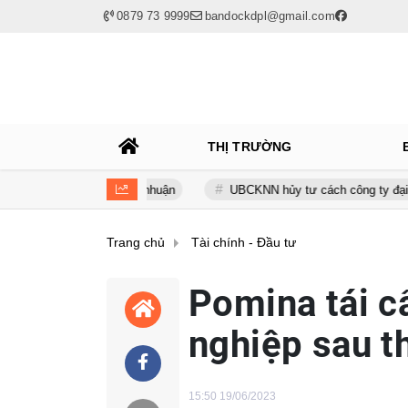
0879 73 9999
bandockdpl@gmail.com
THỊ TRƯỜNG
nuốt trọn lợi nhuận
UBCKNN hủy tư cách công ty đại chúng của B
Trang chủ
Tài chính - Đầu tư
Pomina tái cấ
nghiệp sau t
15:50 19/06/2023