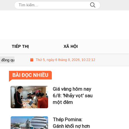
TIẾP THỊ
XÃ HỘI
Long Châu tiếp tục là động lực chính
Thứ 5, ngày 6 tháng 8, 2026, 10:22:13
PNJ tính họp cổ đông bất thườ
BÀI ĐỌC NHIỀU
Giá vàng hôm nay
6/8: 'Nhảy vọt' sau
một đêm
Thép Pomina:
Gánh khối nợ hơn