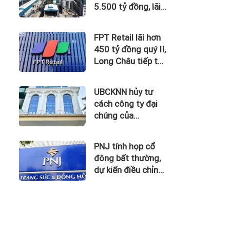
5.500 tỷ đồng, lãi
vay nuốt trọn lợi
nhuận
FPT Retail lãi hơn
450 tỷ đồng quý II,
Long Châu tiếp tục
là động lực chính
UBCKNN hủy tư
cách công ty đại
chúng của
Bamboo Capital và
BCG Land
PNJ tính họp cổ
đông bất thường,
dự kiến điều chỉnh
kế hoạch kinh
doanh 2026