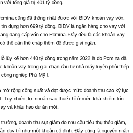
 với tổng giá trị 401 tỷ đồng.
 Pomina cũng đã thống nhất được với BIDV khoản vay vốn,
tín dụng hơn 699 tỷ đồng. BIDV là ngân hàng cho vay với
à băng đang cấp vốn cho Pomina. Đây đều là các khoản vay
 có thể cần thế chấp thêm để được giải ngân.
lỗ lũy kế hơn 440 tỷ đồng trong năm 2022 là do Pomina đã
khoản vay trong giai đoạn đầu tư nhà máy luyện phôi thép
u công nghiệp Phú Mỹ I.
a mở rộng công suất và đạt được mức doanh thu cao kỷ lục
. Tuy nhiên, lợi nhuận sau thuế chỉ ở mức khá khiêm tốn
i vay và khấu hao dự án mới.
trường, doanh thu sụt giảm do nhu cầu tiêu thụ thép giảm,
vẫn duy trì như một khoản cố định. Đây cũng là nguyên nhân