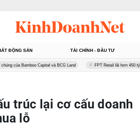
BẤT ĐỘNG SẢN
TÀI CHÍNH - ĐẦU TƯ
amboo Capital và BCG Land
FPT Retail lãi hơn 450 tỷ đồng quý II, 
u trúc lại cơ cấu doanh
hua lỗ