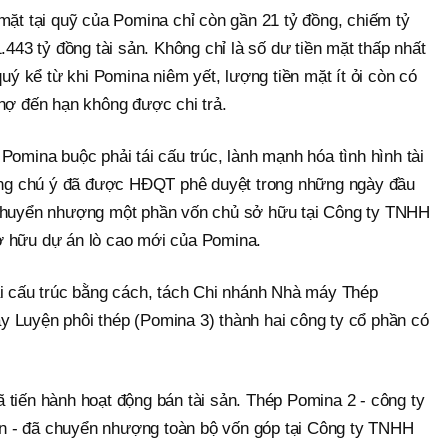
mặt tại quỹ của Pomina chỉ còn gần 21 tỷ đồng, chiếm tỷ
.443 tỷ đồng tài sản. Không chỉ là số dư tiền mặt thấp nhất
quý kể từ khi Pomina niêm yết, lượng tiền mặt ít ỏi còn có
 nợ đến hạn không được chi trả.
Pomina buộc phải tái cấu trúc, lành mạnh hóa tình hình tài
đáng chú ý đã được HĐQT phê duyệt trong những ngày đầu
 chuyển nhượng một phần vốn chủ sở hữu tại Công ty TNHH
ở hữu dự án lò cao mới của Pomina.
ái cấu trúc bằng cách, tách Chi nhánh Nhà máy Thép
 Luyện phôi thép (Pomina 3) thành hai công ty cổ phần có
 tiến hành hoạt động bán tài sản. Thép Pomina 2 - công ty
 - đã chuyển nhượng toàn bộ vốn góp tại Công ty TNHH