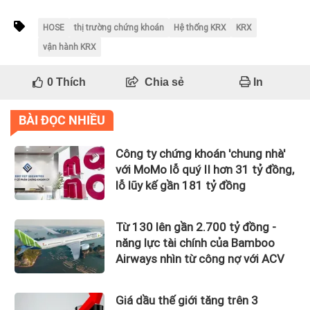
HOSE
thị trường chứng khoán
Hệ thống KRX
KRX
vận hành KRX
0
Thích
Chia sẻ
In
BÀI ĐỌC NHIỀU
Công ty chứng khoán 'chung nhà'
với MoMo lỗ quý II hơn 31 tỷ đồng,
lỗ lũy kế gần 181 tỷ đồng
Từ 130 lên gần 2.700 tỷ đồng -
năng lực tài chính của Bamboo
Airways nhìn từ công nợ với ACV
Giá dầu thế giới tăng trên 3