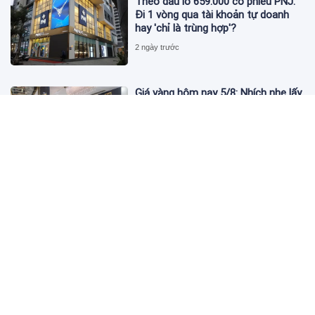
Theo dấu lô 659.000 cổ phiếu PNJ:
Đi 1 vòng qua tài khoản tự doanh
hay 'chỉ là trùng hợp'?
2 ngày trước
Giá vàng hôm nay 5/8: Nhích nhẹ lấy
đà phục hồi
2 ngày trước
Apec Mandala Wyndham Mũi Né bị
phạt 270 triệu đồng vì xả nước thải
vượt quy chuẩn
2 ngày trước
Đề nghị giải chấp hơn 530 căn hộ dự
án Aqua Marina City trước khi đưa
vào kinh doanh