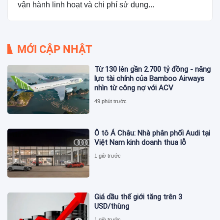
vận hành linh hoạt và chi phí sử dụng...
MỚI CẬP NHẬT
Từ 130 lên gần 2.700 tỷ đồng - năng
lực tài chính của Bamboo Airways
nhìn từ công nợ với ACV
49 phút trước
Ô tô Á Châu: Nhà phân phối Audi tại
Việt Nam kinh doanh thua lỗ
1 giờ trước
Giá dầu thế giới tăng trên 3
USD/thùng
1 giờ trước