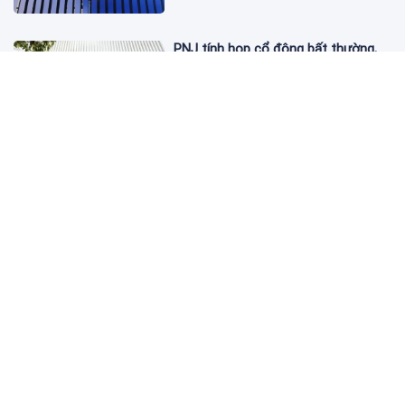
PNJ tính họp cổ đông bất thường,
dự kiến điều chỉnh kế hoạch kinh
doanh 2026
1 ngày trước
Giá vàng hôm nay 6/8: 'Nhảy vọt'
sau một đêm
1 ngày trước
Kim cương giảm giá sập sàn, chấp
nhận lỗ nặng vẫn khó thoát hàng
1 ngày trước
BVBank Thái Nguyên chưa thực hiện