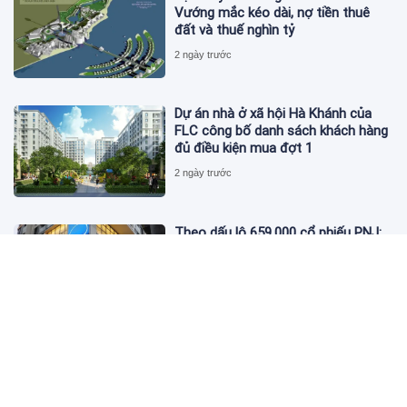
Vướng mắc kéo dài, nợ tiền thuê
đất và thuế nghìn tỷ
2 ngày trước
Dự án nhà ở xã hội Hà Khánh của
FLC công bố danh sách khách hàng
đủ điều kiện mua đợt 1
2 ngày trước
Theo dấu lô 659.000 cổ phiếu PNJ:
Đi 1 vòng qua tài khoản tự doanh
hay 'chỉ là trùng hợp'?
2 ngày trước
Giá vàng hôm nay 5/8: Nhích nhẹ lấy
đà phục hồi
2 ngày trước