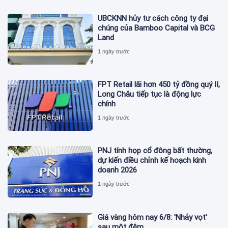
UBCKNN hủy tư cách công ty đại
chúng của Bamboo Capital và BCG
Land
1 ngày trước
FPT Retail lãi hơn 450 tỷ đồng quý II,
Long Châu tiếp tục là động lực
chính
1 ngày trước
PNJ tính họp cổ đông bất thường,
dự kiến điều chỉnh kế hoạch kinh
doanh 2026
1 ngày trước
Giá vàng hôm nay 6/8: 'Nhảy vọt'
sau một đêm