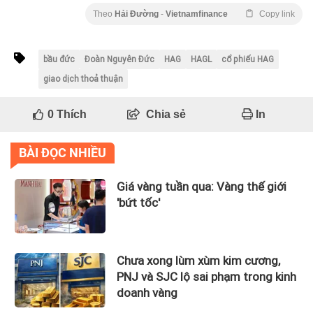
Theo
Hải Đường
-
Vietnamfinance
Copy link
bầu đức
Đoàn Nguyên Đức
HAG
HAGL
cổ phiếu HAG
giao dịch thoả thuận
0
Thích
Chia sẻ
In
BÀI ĐỌC NHIỀU
Giá vàng tuần qua: Vàng thế giới
'bứt tốc'
Chưa xong lùm xùm kim cương,
PNJ và SJC lộ sai phạm trong kinh
doanh vàng