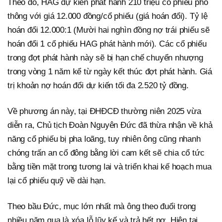
Theo đó, HAG dự kiến phát hành 210 triệu cổ phiếu phổ
thông với giá 12.000 đồng/cổ phiếu (giá hoán đổi). Tỷ lệ
hoán đổi 12.000:1 (Mười hai nghìn đồng nợ trái phiếu sẽ
hoán đổi 1 cổ phiếu HAG phát hành mới). Các cổ phiếu
trong đợt phát hành này sẽ bị hạn chế chuyển nhượng
trong vòng 1 năm kể từ ngày kết thúc đợt phát hành. Giá
trị khoản nợ hoán đổi dự kiến tối đa 2.520 tỷ đồng.
Về phương án này, tại ĐHĐCĐ thường niên 2025 vừa
diễn ra, Chủ tịch Đoàn Nguyên Đức đã thừa nhận về khả
năng cổ phiếu bị pha loãng, tuy nhiên ông cũng nhanh
chóng trấn an cổ đông bằng lời cam kết sẽ chia cổ tức
bằng tiền mặt trong tương lai và triển khai kế hoạch mua
lại cổ phiếu quỹ về dài hạn.
Theo bầu Đức, mục lớn nhất mà ông theo đuổi trong
nhiều năm qua là xóa lỗ lũy kế và trả hết nợ. Hiện tại,