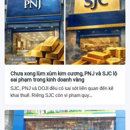
Tài chính - Đầu tư
Chưa xong lùm xùm kim cương, PNJ và SJC lộ
sai phạm trong kinh doanh vàng
SJC, PNJ và DOJI đều có sai sót liên quan đến kê
khai thuế. Riêng SJC còn vi phạm quy...