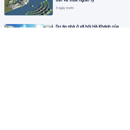
3 ngày trước
Dự án nhà ở xã hội Hà Khánh của
FLC công bố danh sách khách hàng
đủ điều kiện mua đợt 1
3 ngày trước
Theo dấu lô 659.000 cổ phiếu PNJ:
Đi 1 vòng qua tài khoản tự doanh
hay 'chỉ là trùng hợp'?
3 ngày trước
Giá vàng hôm nay 5/8: Nhích nhẹ lấy
đà phục hồi
3 ngày trước