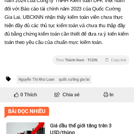
năm 2024 của Công ty TNHH Kiểm toán DFK Việt Nam
đối với Báo cáo tài chính năm 2023 của Quốc Cường
Gia Lai, UBCKNN nhận thấy kiểm toán viên chưa thực
hiện đầy đủ các thủ tục kiểm toán và chưa thu thập đầy
đủ bằng chứng kiểm toán cần thiết để đưa ra ý kiến kiểm
toán theo yêu cầu của chuẩn mực kiểm toán.
Theo
Thành Nam
-
TCDN
Copy link
Nguyễn Thị Như Loan
quốc cường gia lai
0
Thích
Chia sẻ
In
BÀI ĐỌC NHIỀU
Giá dầu thế giới tăng trên 3
USD/thùng