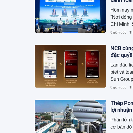
xanh toà
Hôm nay ng
“Nơi dòng 
Chí Minh. 
Việt Nam 
8 giờ trước
Th
Bank - HO
(GGGI) Vi
NCB cùng
Wealth Par
đặc quyề
Lần đầu ti
biệt và t
Sun Group
trải nghi
8 giờ trước
Th
Thép Pomi
lợi nhuận
Phần lớn t
cơ bản dở 