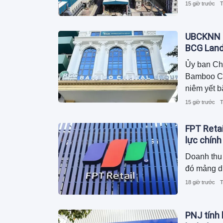
15 giờ trước
T
UBCKNN h
BCG Lan
Ủy ban Ch
Bamboo Cap
niêm yết b
15 giờ trước
T
FPT Retai
lực chính
Doanh thu 
đó mảng d
18 giờ trước
T
PNJ tính 