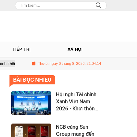
TIẾP THỊ
XÃ HỘI
5.500 tỷ đồng, lãi vay nuốt trọn lợi nhuận
Thứ 5, ngày 6 tháng 8, 2026, 21:04:15
UBCKNN hủy tư cách cô
BÀI ĐỌC NHIỀU
Hội nghị Tài chính
Xanh Việt Nam
2026 - Khơi thông
dòng vốn xanh
toàn cầu
NCB cùng Sun
Group mang đến