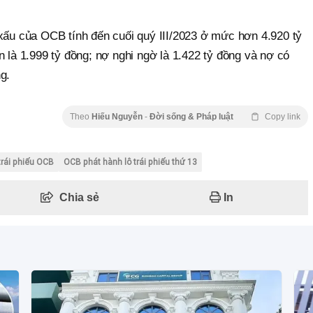
 xấu của OCB tính đến cuối quý III/2023 ở mức hơn 4.920 tỷ
n là 1.999 tỷ đồng; nợ nghi ngờ là 1.422 tỷ đồng và nợ có
g.
Theo
Hiếu Nguyễn
-
Đời sống & Pháp luật
Copy link
trái phiếu OCB
OCB phát hành lô trái phiếu thứ 13
Chia sẻ
In