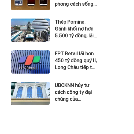
phong cách sống
tinh hoa với đặc
quyền hàng đầu
Thép Pomina:
Việt Nam
Gánh khối nợ hơn
5.500 tỷ đồng, lãi
vay nuốt trọn lợi
nhuận
FPT Retail lãi hơn
450 tỷ đồng quý II,
Long Châu tiếp tục
là động lực chính
UBCKNN hủy tư
cách công ty đại
chúng của
Bamboo Capital và
BCG Land