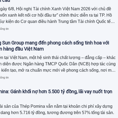
n cầu
ày 6/8, Hội nghị Tài chính Xanh Việt Nam 2026 với chủ đề
vốn xanh kết nối cơ hội đầu tư” chính thức diễn ra tại TP. Hồ
Sự kiện do Cơ quan điều hành Trung tâm Tài chính Quốc tế
tại TP.HCM (VIFC-HCMC), Ngân hàng TMCP Nam Á (Nam A
ông tin
SE: NAB), FiinGroup, và Viện Tăng trưởng xanh toàn cầu
ệt Nam phối hợp tổ chức, với sự đồng hành của Optima
 Sun Group mang đến phong cách sống tinh hoa với
tners.
n hàng đầu Việt Nam
ên tại Việt Nam, một hệ sinh thái chất lượng – đẳng cấp – khác
oàn diện được Ngân hàng TMCP Quốc Dân (NCB) hợp tác cùng
 kiến tạo, mở ra chuẩn mực mới về phong cách sống, nơi mỗi
ệm đều được nâng tầm bằng những đặc quyền cao nhất.
ông tin
na: Gánh khối nợ hơn 5.500 tỷ đồng, lãi vay nuốt trọn
ài sản của Thép Pomina vẫn nằm tại khoản chi phí xây dựng
dang hơn 5.716 tỷ đồng, tương đương trên 57% tổng tài sản.