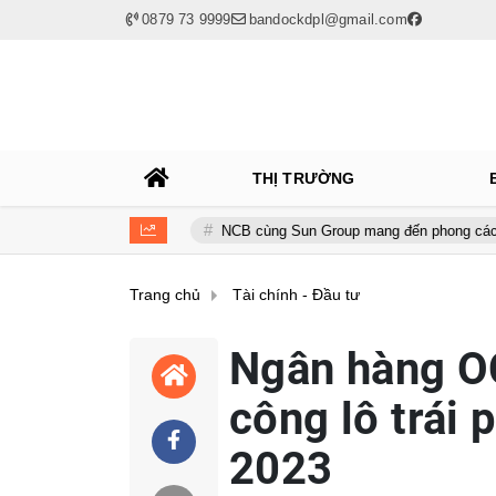
0879 73 9999
bandockdpl@gmail.com
THỊ TRƯỜNG
 toàn cầu
NCB cùng Sun Group mang đến phong cách sống tinh hoa
Trang chủ
Tài chính - Đầu tư
Ngân hàng O
công lô trái 
2023