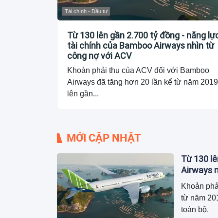
Tài chính - Đầu tư
Từ 130 lên gần 2.700 tỷ đồng - năng lự
tài chính của Bamboo Airways nhìn từ
công nợ với ACV
Khoản phải thu của ACV đối với Bamboo
Airways đã tăng hơn 20 lần kể từ năm 2019
lên gần...
MỚI CẬP NHẬT
Từ 130 lê
Airways n
Khoản phả
từ năm 201
toàn bộ.