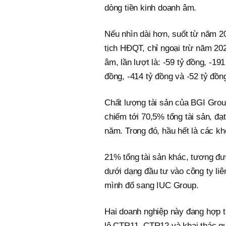
dòng tiền kinh doanh âm.
Nếu nhìn dài hơn, suốt từ năm 2
tịch HĐQT, chỉ ngoại trừ năm 202
âm, lần lượt là: -59 tỷ đồng, -191
đồng, -414 tỷ đồng và -52 tỷ đồn
Chất lượng tài sản của BGI Grou
chiếm tới 70,5% tổng tài sản, đạ
năm. Trong đó, hầu hết là các kh
21% tổng tài sản khác, tương đư
dưới dạng đầu tư vào công ty li
mình đổ sang IUC Group.
Hai doanh nghiệp này đang hợp tá
lô CTR11, CTR12 và khai thác qu