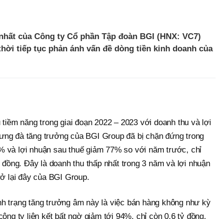
ệ nhất của Công ty Cổ phần Tập đoàn BGI (HNX: VC7)
 thời tiếp tục phản ánh vấn đề dòng tiền kinh doanh của
 tiềm năng trong giai đoạn 2022 – 2023 với doanh thu và lợi
ưng đà tăng trưởng của BGI Group đã bị chặn đứng trong
% và lợi nhuận sau thuế giảm 77% so với năm trước, chỉ
ỷ đồng. Đây là doanh thu thấp nhất trong 3 năm và lợi nhuận
rở lại đây của BGI Group.
h trạng tăng trưởng âm này là việc bán hàng không như kỳ
ông ty liên kết bất ngờ giảm tới 94%, chỉ còn 0,6 tỷ đồng,