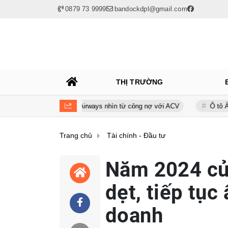
0879 73 9999
bandockdpl@gmail.com
THỊ TRƯỜNG
nh của Bamboo Airways nhìn từ công nợ với ACV
Ô tô Á Châu: Nhà p
Trang chủ
Tài chính - Đầu tư
Năm 2024 củ
dẹt, tiếp tục
doanh