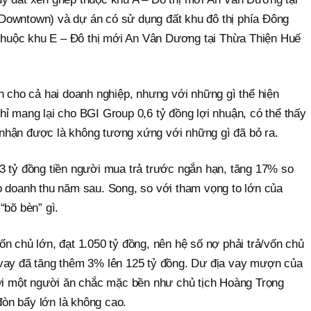
Downtown) và dự án có sử dụng đất khu đô thị phía Đông
uộc khu E – Đô thị mới An Vân Dương tại Thừa Thiện Huế
n cho cả hai doanh nghiệp, nhưng với những gì thể hiện
ỉ mang lại cho BGI Group 0,6 tỷ đồng lợi nhuận, có thể thấy
nhận được là không tương xứng với những gì đã bỏ ra.
3 tỷ đồng tiền người mua trả trước ngắn hạn, tăng 17% so
o doanh thu năm sau. Song, so với tham vọng to lớn của
“bõ bèn” gì.
n chủ lớn, đạt 1.050 tỷ đồng, nên hệ số nợ phải trả/vốn chủ
 vay đã tăng thêm 3% lên 125 tỷ đồng. Dư địa vay mượn của
với một người ăn chắc mặc bền như chủ tịch Hoàng Trọng
òn bẩy lớn là không cao.