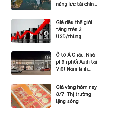
năng lực tài chính
của Bamboo
Airways nhìn từ
Giá dầu thế giới
công nợ với ACV
tăng trên 3
USD/thùng
Ô tô Á Châu: Nhà
phân phối Audi tại
Việt Nam kinh
doanh thua lỗ
Giá vàng hôm nay
8/7: Thị trường
lặng sóng