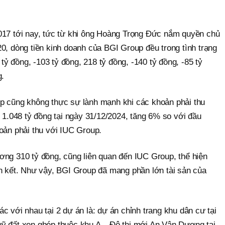
017 tới nay, tức từ khi ông Hoàng Trọng Đức nắm quyền chủ
0, dòng tiền kinh doanh của BGI Group đều trong tình trạng
 tỷ đồng, -103 tỷ đồng, 218 tỷ đồng, -140 tỷ đồng, -85 tỷ
g.
p cũng không thực sự lành mạnh khi các khoản phải thu
t 1.048 tỷ đồng tại ngày 31/12/2024, tăng 6% so với đầu
oản phải thu với IUC Group.
ơng 310 tỷ đồng, cũng liên quan đến IUC Group, thể hiện
ên kết. Như vậy, BGI Group đã mang phần lớn tài sản của
c với nhau tại 2 dự án là: dự án chỉnh trang khu dân cư tại
ỹ đất xen ghép thuộc khu A – Đô thị mới An Vân Dương tại