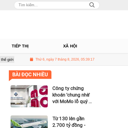
TIẾP THỊ
XÃ HỘI
g trên 3 USD/thùng
Thứ 6, ngày 7 tháng 8, 2026, 05:39:18
Giá vàng hôm nay 8/7: Thị trường lặng sóng
BÀI ĐỌC NHIỀU
Công ty chứng
khoán 'chung nhà'
với MoMo lỗ quý II
hơn 31 tỷ đồng, lỗ
lũy kế gần 181 tỷ
Từ 130 lên gần
đồng
2.700 tỷ đồng -