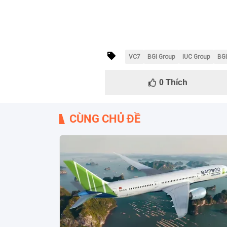
VC7
BGI Group
IUC Group
BG
0
Thích
CÙNG CHỦ ĐỀ