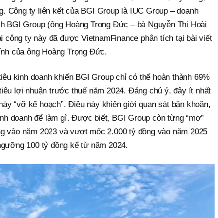
ọng. Công ty liên kết của BGI Group là IUC Group – doanh
ịch BGI Group (ông Hoàng Trọng Đức – bà Nguyễn Thị Hoài
ai công ty này đã được VietnamFinance phân tích tại bài viết
tính của ông Hoàng Trọng Đức.
 tiêu kinh doanh khiến BGI Group chỉ có thể hoàn thành 69%
iêu lợi nhuận trước thuế năm 2024. Đáng chú ý, đây ít nhất
y này “vỡ kế hoạch”. Điều này khiến giới quan sát băn khoăn,
kinh doanh để làm gì. Được biết, BGI Group còn từng “mơ”
ng vào năm 2023 và vượt mốc 2.000 tỷ đồng vào năm 2025
ngưỡng 100 tỷ đồng kể từ năm 2024.