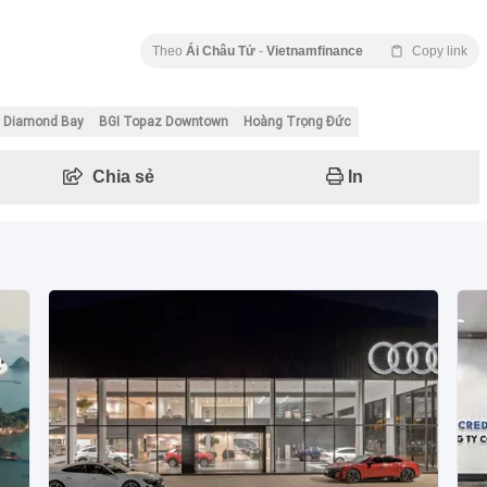
Theo
Ái Châu Tử
-
Vietnamfinance
Copy link
I Diamond Bay
BGI Topaz Downtown
Hoàng Trọng Đức
Chia sẻ
In