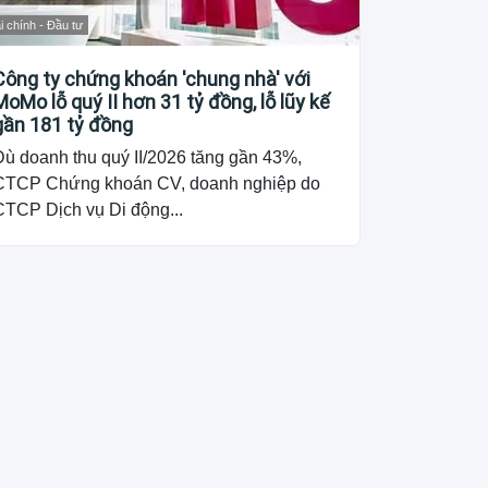
i chính - Đầu tư
Công ty chứng khoán 'chung nhà' với
MoMo lỗ quý II hơn 31 tỷ đồng, lỗ lũy kế
gần 181 tỷ đồng
Dù doanh thu quý II/2026 tăng gần 43%,
CTCP Chứng khoán CV, doanh nghiệp do
CTCP Dịch vụ Di động...