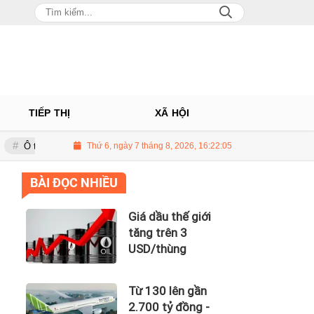
TIẾP THỊ
XÃ HỘI
hâu: Nhà phân phối Audi tại Việt Nam kinh doanh thua lỗ
Thứ 6, ngày 7 tháng 8, 2026, 16:22:07
Giá dầu th
BÀI ĐỌC NHIỀU
Giá dầu thế giới
tăng trên 3
USD/thùng
Từ 130 lên gần
2.700 tỷ đồng -