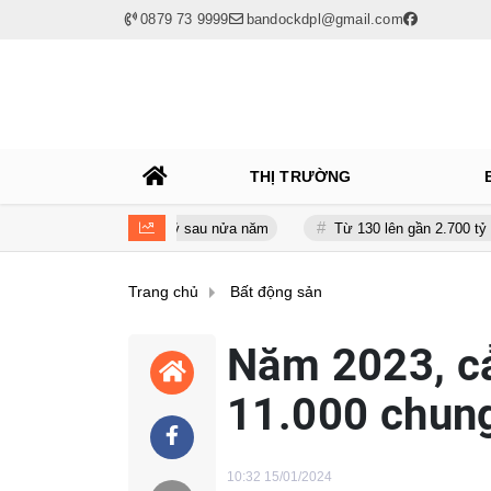
0879 73 9999
bandockdpl@gmail.com
THỊ TRƯỜNG
giảm gần 120 tỷ sau nửa năm
Từ 130 lên gần 2.700 tỷ đồng - năng l
Trang chủ
Bất động sản
Năm 2023, cả
11.000 chung
10:32 15/01/2024