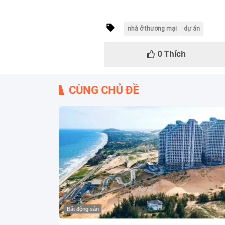
nhà ở thương mại
dự án
0
Thích
CÙNG CHỦ ĐỀ
Bất động sản