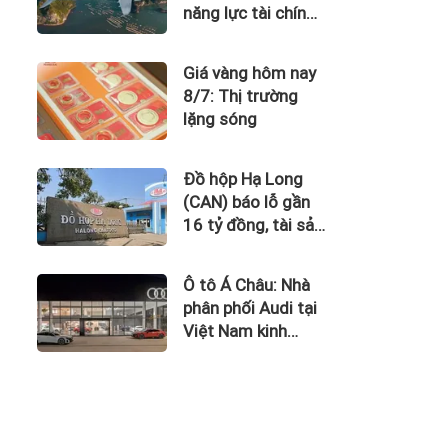
năng lực tài chính
của Bamboo
Airways nhìn từ
Giá vàng hôm nay
công nợ với ACV
8/7: Thị trường
lặng sóng
Đồ hộp Hạ Long
(CAN) báo lỗ gần
16 tỷ đồng, tài sản
giảm gần 120 tỷ
sau nửa năm
Ô tô Á Châu: Nhà
phân phối Audi tại
Việt Nam kinh
doanh thua lỗ