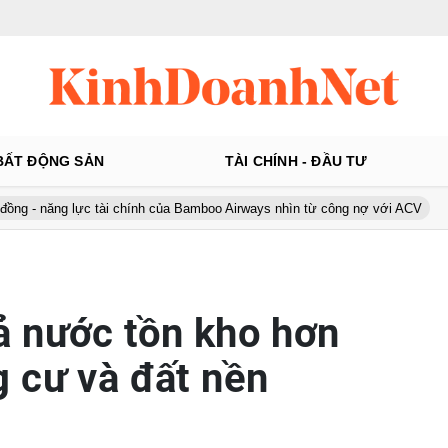
BẤT ĐỘNG SẢN
TÀI CHÍNH - ĐẦU TƯ
ực tài chính của Bamboo Airways nhìn từ công nợ với ACV
Ô tô Á C
 nước tồn kho hơn
 cư và đất nền