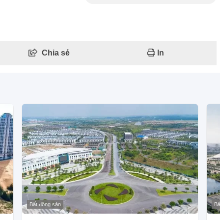
Chia sẻ
In
Bất động sản
Bấ