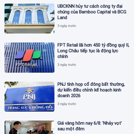
UBCKNN hủy tư cách công ty đại
chúng của Bamboo Capital và BCG
Land
3 ngày trước
FPT Retail lãi hơn 450 tỷ đồng quý II,
Long Châu tiếp tục là động lực
chính
3 ngày trước
PNJ tính họp cổ đông bất thường,
dự kiến điều chỉnh kế hoạch kinh
doanh 2026
3 ngày trước
Giá vàng hôm nay 6/8: 'Nhảy vọt'
sau một đêm