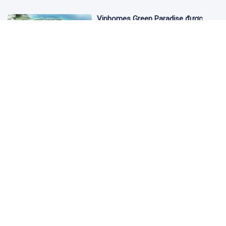
Vinhomes Green Paradise được
trao chứng nhận Thành phố Thông
minh dựa trên tiêu chuẩn toàn cầu
ISO 37122
3 ngày trước
Bộ Y tế yêu cầu Shopee, Lazada
ngừng bán sản phẩm hỗ trợ giảm
cân Slimaura Care x3
14:27 05/08/2026
Ngân hàng Big4 nào đang dẫn đầu
cuộc đua lãi suất?
14:20 05/08/2026
Dự án tỷ USD Saigon Atlantis Hotel:
Vướng mắc kéo dài, nợ tiền thuê