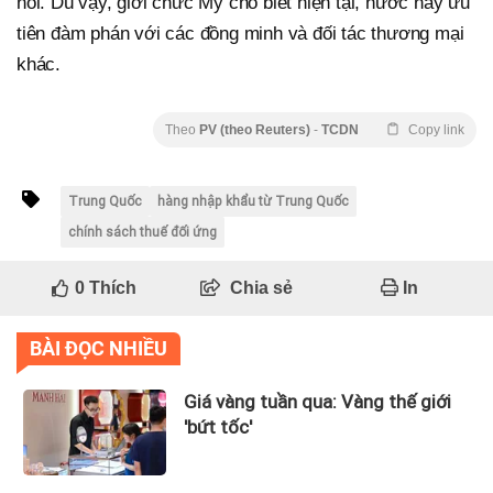
nói. Dù vậy, giới chức Mỹ cho biết hiện tại, nước này ưu
tiên đàm phán với các đồng minh và đối tác thương mại
khác.
Theo
PV (theo Reuters)
-
TCDN
Copy link
Trung Quốc
hàng nhập khẩu từ Trung Quốc
chính sách thuế đối ứng
0
Thích
Chia sẻ
In
BÀI ĐỌC NHIỀU
Giá vàng tuần qua: Vàng thế giới
'bứt tốc'