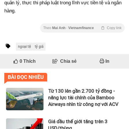
quản lý, thực thi pháp luật trong lĩnh vực tiền tệ và ngân
hàng.
Theo
Mai Anh
-
Vietnamfinance
Copy link
ngoại tệ
tỷ giá
0
Thích
Chia sẻ
In
BÀI ĐỌC NHIỀU
Từ 130 lên gần 2.700 tỷ đồng -
năng lực tài chính của Bamboo
Airways nhìn từ công nợ với ACV
Giá dầu thế giới tăng trên 3
USD/thùng