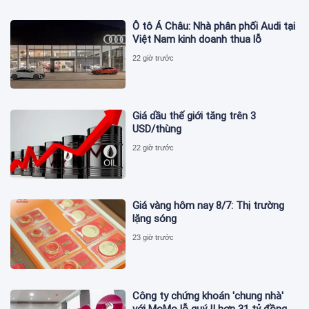
Ô tô Á Châu: Nhà phân phối Audi tại
Việt Nam kinh doanh thua lỗ
22 giờ trước
Giá dầu thế giới tăng trên 3
USD/thùng
22 giờ trước
Giá vàng hôm nay 8/7: Thị trường
lặng sóng
23 giờ trước
Công ty chứng khoán 'chung nhà'
với MoMo lỗ quý II hơn 31 tỷ đồng,