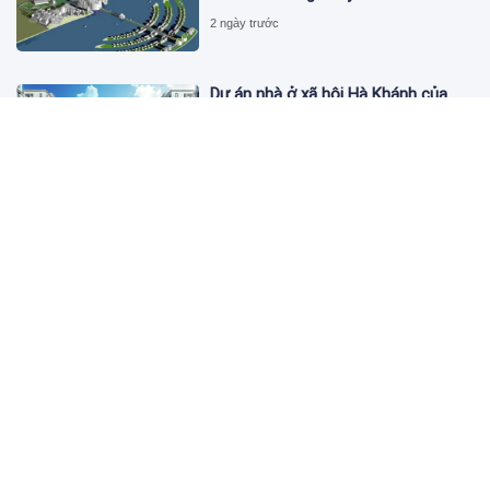
2 ngày trước
Dự án nhà ở xã hội Hà Khánh của
FLC công bố danh sách khách hàng
đủ điều kiện mua đợt 1
2 ngày trước
Theo dấu lô 659.000 cổ phiếu PNJ:
Đi 1 vòng qua tài khoản tự doanh
hay 'chỉ là trùng hợp'?
2 ngày trước
Giá vàng hôm nay 5/8: Nhích nhẹ lấy
đà phục hồi
2 ngày trước