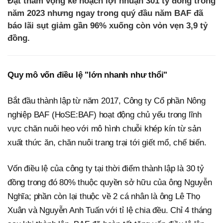
Đặt tham vọng kế hoạch lợi nhuận 301 tỷ đồng trong
năm 2023 nhưng ngay trong quý đầu năm BAF đã
báo lãi sụt giảm gần 96% xuống còn vỏn vẹn 3,9 tỷ
đồng.
Quy mô vốn điều lệ "lớn nhanh như thổi"
Bắt đầu thành lập từ năm 2017, Công ty Cổ phần Nông
nghiệp BAF (HoSE:BAF) hoạt động chủ yếu trong lĩnh
vực chăn nuôi heo với mô hình chuỗi khép kín từ sản
xuất thức ăn, chăn nuôi trang trại tới giết mổ, chế biến.
Vốn điều lệ của công ty tại thời điểm thành lập là 30 tỷ
đồng trong đó 80% thuộc quyền sở hữu của ông Nguyễn
Nghĩa; phần còn lại thuộc về 2 cá nhân là ông Lê Thọ
Xuân và Nguyễn Anh Tuấn với tỉ lệ chia đều. Chỉ 4 tháng