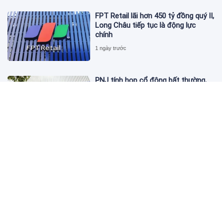
FPT Retail lãi hơn 450 tỷ đồng quý II,
Long Châu tiếp tục là động lực
chính
1 ngày trước
PNJ tính họp cổ đông bất thường,
dự kiến điều chỉnh kế hoạch kinh
doanh 2026
1 ngày trước
Giá vàng hôm nay 6/8: 'Nhảy vọt'
sau một đêm
1 ngày trước
Kim cương giảm giá sập sàn, chấp
nhận lỗ nặng vẫn khó thoát hàng