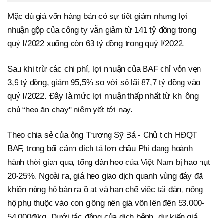
Mặc dù giá vốn hàng bán có sự tiết giảm nhưng lợi
nhuận gộp của công ty vẫn giảm từ 141 tỷ đồng trong
quý I/2022 xuống còn 63 tỷ đồng trong quý I/2022.
Sau khi trừ các chi phí, lợi nhuận của BAF chỉ vỏn vẹn
3,9 tỷ đồng, giảm 95,5% so với số lãi 87,7 tỷ đồng vào
quý I/2022. Đây là mức lợi nhuận thấp nhất từ khi ông
chủ “heo ăn chay" niêm yết tới nay.
Theo chia sẻ của ông Trương Sỹ Bá - Chủ tịch HĐQT
BAF, trong bối cảnh dịch tả lợn châu Phi đang hoành
hành thời gian qua, tổng đàn heo của Việt Nam bị hao hụt
20-25%. Ngoài ra, giá heo giao dịch quanh vùng đáy đã
khiến nông hộ bán ra ồ ạt và hạn chế việc tái đàn, nông
hộ phụ thuộc vào con giống nên giá vốn lên đến 53.000-
54.000đ/kg. Dưới tác động của dịch bệnh, dự kiến giá