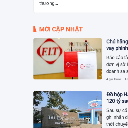
thương...
MỚI CẬP NHẬT
Chủ hãng
vay phình
Báo cáo tà
đơn vị sở 
doanh sa s
2.600 tỷ 
4 giờ trước
Tà
phải mang 
khoản vay 
Đồ hộp Hạ
120 tỷ s
Sau sự cố 
ghi nhận 
thời chuyể