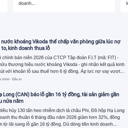
doanh...
l
 nước khoáng Vikoda thế chấp văn phòng giữa lúc nợ
 to, kinh doanh thua lỗ
i chính bán niên 2026 của CTCP Tập đoàn F.I.T (mã: FIT) -
hữu thương hiệu nước khoáng Vikoda - ghi nhận kết quả kinh
út với khoản lỗ sau thuế hơn 6 tỷ đồng. Áp lực nợ vay vượt
đồng cùng dòng tiền kinh doanh âm nặng buộc doanh nghiệp
i chính - Đầu tư
diện tích văn phòng làm việc đi thế chấp để bảo lãnh cho
của công ty con.
 Long (CAN) báo lỗ gần 16 tỷ đồng, tài sản giảm gần
au nửa năm
tiêu hủy 130 tấn heo nhiễm dịch tả châu Phi, Đồ hộp Hạ Long
doanh thu thuần 6 tháng đầu năm 2026 giảm hơn 32%, đồng
n từ lãi sang lỗ gần 16 tỷ đồng. Dù dòng tiền kinh doanh