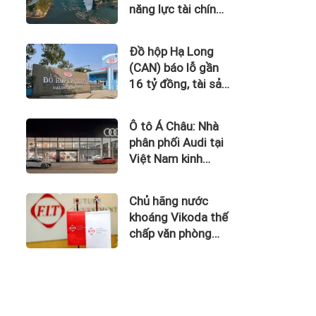
năng lực tài chính
của Bamboo
Airways nhìn từ
Đồ hộp Hạ Long
công nợ với ACV
(CAN) báo lỗ gần
16 tỷ đồng, tài sản
giảm gần 120 tỷ
sau nửa năm
Ô tô Á Châu: Nhà
phân phối Audi tại
Việt Nam kinh
doanh thua lỗ
Chủ hãng nước
khoáng Vikoda thế
chấp văn phòng
giữa lúc nợ vay
phình to, kinh
doanh thua lỗ