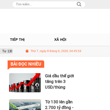
TIẾP THỊ
XÃ HỘI
ần 2.700 tỷ đồng - năng lực tài chính của Bamboo Airways nhìn từ công nợ
Thứ 7, ngày 8 tháng 8, 2026, 04:45:55
BÀI ĐỌC NHIỀU
Giá dầu thế giới
tăng trên 3
USD/thùng
Từ 130 lên gần
2.700 tỷ đồng -