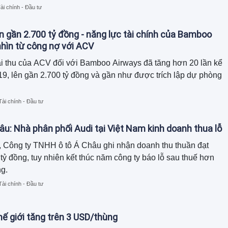
ồn tiền chủ yếu đến từ thu hồi công nợ và giảm hàng tồn kho,
ài chính - Đầu tư
tổng tài sản đã thu hẹp gần 120 tỷ đồng so với đầu năm.
n gần 2.700 tỷ đồng - năng lực tài chính của Bamboo
hìn từ công nợ với ACV
i thu của ACV đối với Bamboo Airways đã tăng hơn 20 lần kể
9, lên gần 2.700 tỷ đồng và gần như được trích lập dự phòng
Tài chính - Đầu tư
âu: Nhà phân phối Audi tại Việt Nam kinh doanh thua lỗ
 Công ty TNHH ô tô Á Châu ghi nhận doanh thu thuần đạt
tỷ đồng, tuy nhiên kết thúc năm công ty báo lỗ sau thuế hơn
ng.
Tài chính - Đầu tư
hế giới tăng trên 3 USD/thùng