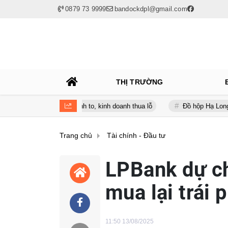
0879 73 9999
bandockdpl@gmail.com
THỊ TRƯỜNG
 nợ vay phình to, kinh doanh thua lỗ
Đồ hộp Hạ Long (CAN) báo lỗ 
Trang chủ
Tài chính - Đầu tư
LPBank dự ch
mua lại trái 
11:50 13/08/2025