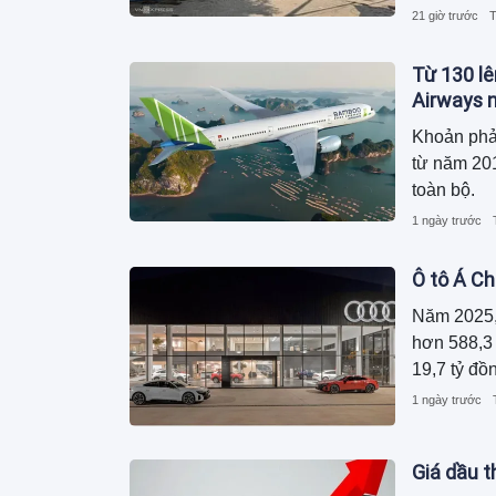
dương, ngu
21 giờ trước
T
trong khi 
Từ 130 lê
Airways n
Khoản phả
từ năm 201
toàn bộ.
1 ngày trước
Ô tô Á Ch
Năm 2025,
hơn 588,3 
19,7 tỷ đồ
1 ngày trước
Giá dầu t