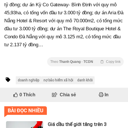
tỷ đồng; dự án Kỳ Co Gateway- Bình Định với quy mô
45,93ha, có tổng vốn đầu tư 3.000 tỷ đồng; dự án Aria Đà
Nẵng Hotel & Resort với quy mô 70.000m2, có tổng mức
đầu tư 3.000 tỷ đồng; dự án The Royal Boutique Hotel &
Condo Đà Nẵng với quy mô 3.125 m2, có tổng mức đầu
tư 2.137 tỷ đồng…
Theo
Thanh Quang
-
TCDN
Copy link
doanh nghiệp
nợ bảo hiểm xã hội
danh khôi
0
Thích
Chia sẻ
In
BÀI ĐỌC NHIỀU
Giá dầu thế giới tăng trên 3