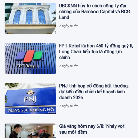
UBCKNN hủy tư cách công ty đại
chúng của Bamboo Capital và BCG
Land
2 ngày trước
FPT Retail lãi hơn 450 tỷ đồng quý II,
Long Châu tiếp tục là động lực
chính
2 ngày trước
PNJ tính họp cổ đông bất thường,
dự kiến điều chỉnh kế hoạch kinh
doanh 2026
2 ngày trước
Giá vàng hôm nay 6/8: 'Nhảy vọt'
sau một đêm