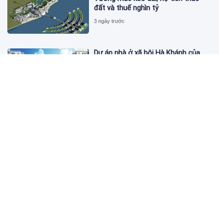
đất và thuế nghìn tỷ
3 ngày trước
Dự án nhà ở xã hội Hà Khánh của
FLC công bố danh sách khách hàng
đủ điều kiện mua đợt 1
3 ngày trước
Theo dấu lô 659.000 cổ phiếu PNJ:
Đi 1 vòng qua tài khoản tự doanh
hay 'chỉ là trùng hợp'?
3 ngày trước
Giá vàng hôm nay 5/8: Nhích nhẹ lấy
đà phục hồi
3 ngày trước