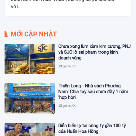
với...
MỚI CẬP NHẬT
Chưa xong lùm xùm kim cương, PNJ
và SJC lộ sai phạm trong kinh
doanh vàng
13 giờ trước
Thiên Long - Nhà sách Phương
Nam: Chia tay sau chưa đầy 1 năm
'hợp hôn'
13 giờ trước
Diễn biến lạ tại công ty gần 100 tỷ
của Huấn Hoa Hồng