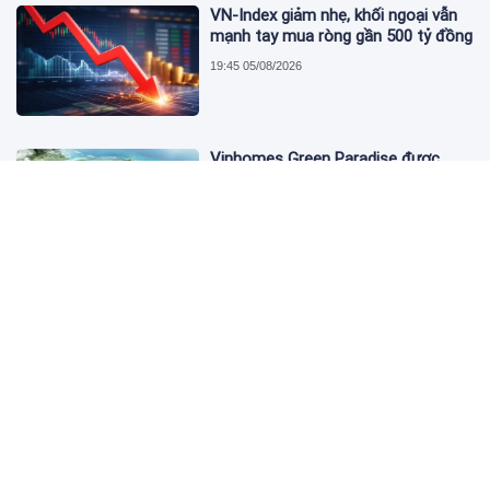
VN-Index giảm nhẹ, khối ngoại vẫn
mạnh tay mua ròng gần 500 tỷ đồng
19:45 05/08/2026
Vinhomes Green Paradise được
trao chứng nhận Thành phố Thông
minh dựa trên tiêu chuẩn toàn cầu
ISO 37122
19:40 05/08/2026
Bộ Y tế yêu cầu Shopee, Lazada
ngừng bán sản phẩm hỗ trợ giảm
cân Slimaura Care x3
14:27 05/08/2026
Ngân hàng Big4 nào đang dẫn đầu
cuộc đua lãi suất?