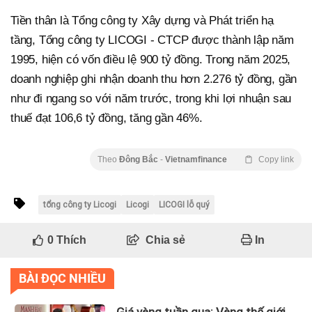
Tiền thân là Tổng công ty Xây dựng và Phát triển hạ
tầng, Tổng công ty LICOGI - CTCP được thành lập năm
1995, hiện có vốn điều lệ 900 tỷ đồng. Trong năm 2025,
doanh nghiệp ghi nhận doanh thu hơn 2.276 tỷ đồng, gần
như đi ngang so với năm trước, trong khi lợi nhuận sau
thuế đạt 106,6 tỷ đồng, tăng gần 46%.
Theo
Đông Bắc
-
Vietnamfinance
Copy link
tổng công ty Licogi
Licogi
LICOGI lỗ quý
0
Thích
Chia sẻ
In
BÀI ĐỌC NHIỀU
Giá vàng tuần qua: Vàng thế giới