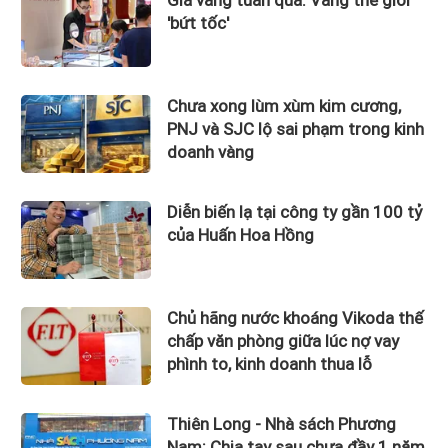
'bứt tốc'
Chưa xong lùm xùm kim cương,
PNJ và SJC lộ sai phạm trong kinh
doanh vàng
Diễn biến lạ tại công ty gần 100 tỷ
của Huấn Hoa Hồng
Chủ hãng nước khoáng Vikoda thế
chấp văn phòng giữa lúc nợ vay
phình to, kinh doanh thua lỗ
Thiên Long - Nhà sách Phương
Nam: Chia tay sau chưa đầy 1 năm