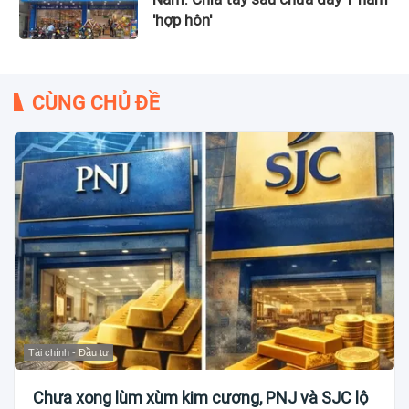
'hợp hôn'
CÙNG CHỦ ĐỀ
Tài chính - Đầu tư
Chưa xong lùm xùm kim cương, PNJ và SJC lộ