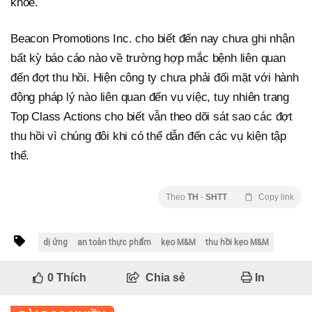
khỏe.
Beacon Promotions Inc. cho biết đến nay chưa ghi nhận
bất kỳ báo cáo nào về trường hợp mắc bệnh liên quan
đến đợt thu hồi. Hiện công ty chưa phải đối mặt với hành
động pháp lý nào liên quan đến vụ việc, tuy nhiên trang
Top Class Actions cho biết vẫn theo dõi sát sao các đợt
thu hồi vì chúng đôi khi có thể dẫn đến các vụ kiện tập
thể.
Theo
TH
-
SHTT
Copy link
dị ứng
an toàn thực phẩm
kẹo M&M
thu hồi kẹo M&M
0
Thích
Chia sẻ
In