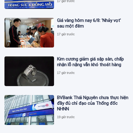
17 giờ trước
Giá vàng hôm nay 6/8: 'Nhảy vọt'
sau một đêm
17 giờ trước
Kim cương giảm giá sập sàn, chấp
nhận lỗ nặng vẫn khó thoát hàng
17 giờ trước
BVBank Thái Nguyên chưa thực hiện
đầy đủ chỉ đạo của Thống đốc
NHNN
19 giờ trước