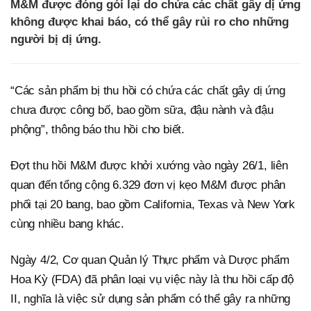
M&M được đóng gói lại do chứa các chất gây dị ứng
không được khai báo, có thể gây rủi ro cho những
người bị dị ứng.
“Các sản phẩm bị thu hồi có chứa các chất gây dị ứng
chưa được công bố, bao gồm sữa, đậu nành và đậu
phộng”, thông báo thu hồi cho biết.
Đợt thu hồi M&M được khởi xướng vào ngày 26/1, liên
quan đến tổng cộng 6.329 đơn vị kẹo M&M được phân
phối tại 20 bang, bao gồm California, Texas và New York
cùng nhiều bang khác.
Ngày 4/2, Cơ quan Quản lý Thực phẩm và Dược phẩm
Hoa Kỳ (FDA) đã phân loại vụ việc này là thu hồi cấp độ
II, nghĩa là việc sử dụng sản phẩm có thể gây ra những