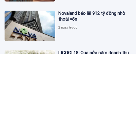
Novaland báo lãi 912 tỷ đồng nhờ
thoái vốn
2 ngày trước
LICOGI 18: Qua nửa năm doanh thu
vượt 2.400 tỷ, bất động sản chỉ góp
3,8%
2 ngày trước
Giá vàng hôm nay 4/8: 'Nằm im' chờ
cơ hội tăng
2 ngày trước
Global Banking & Finance Review