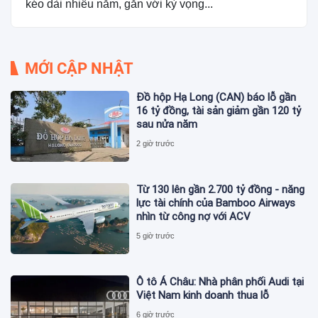
kéo dài nhiều năm, gắn với kỳ vọng...
MỚI CẬP NHẬT
Đồ hộp Hạ Long (CAN) báo lỗ gần
16 tỷ đồng, tài sản giảm gần 120 tỷ
sau nửa năm
2 giờ trước
Từ 130 lên gần 2.700 tỷ đồng - năng
lực tài chính của Bamboo Airways
nhìn từ công nợ với ACV
5 giờ trước
Ô tô Á Châu: Nhà phân phối Audi tại
Việt Nam kinh doanh thua lỗ
6 giờ trước