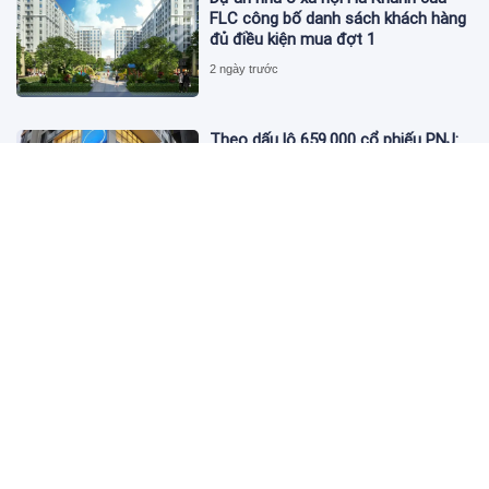
FLC công bố danh sách khách hàng
đủ điều kiện mua đợt 1
2 ngày trước
Theo dấu lô 659.000 cổ phiếu PNJ:
Đi 1 vòng qua tài khoản tự doanh
hay 'chỉ là trùng hợp'?
2 ngày trước
Giá vàng hôm nay 5/8: Nhích nhẹ lấy
đà phục hồi
2 ngày trước
Apec Mandala Wyndham Mũi Né bị
phạt 270 triệu đồng vì xả nước thải
vượt quy chuẩn