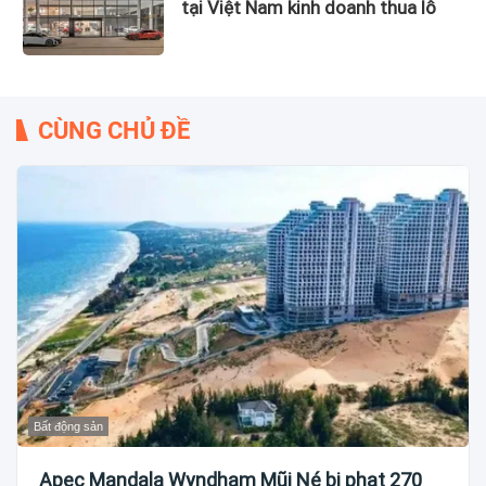
tại Việt Nam kinh doanh thua lỗ
CÙNG CHỦ ĐỀ
Bất động sản
Apec Mandala Wyndham Mũi Né bị phạt 270