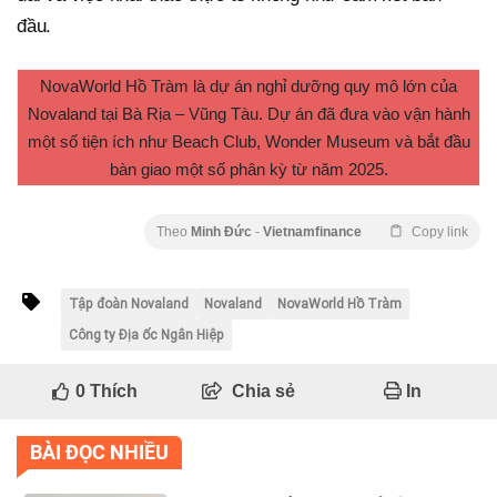
đầu.
NovaWorld Hồ Tràm là dự án nghỉ dưỡng quy mô lớn của
Novaland tại Bà Rịa – Vũng Tàu. Dự án đã đưa vào vận hành
một số tiện ích như Beach Club, Wonder Museum và bắt đầu
bàn giao một số phân kỳ từ năm 2025.
Theo
Minh Đức
-
Vietnamfinance
Copy link
Tập đoàn Novaland
Novaland
NovaWorld Hồ Tràm
Công ty Địa ốc Ngân Hiệp
0
Thích
Chia sẻ
In
BÀI ĐỌC NHIỀU