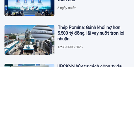
3 ngày trước
Thép Pomina: Gánh khối nợ hơn
5.500 tỷ đồng, lãi vay nuốt trọn lợi
nhuận
12:35 06/08/2026
UBCKNN hủy tư cách công ty đại
chúng của Bamboo Capital và BCG
Land
12:13 06/08/2026
FPT Retail lãi hơn 450 tỷ đồng quý II,
Long Châu tiếp tục là động lực
chính
09:18 06/08/2026