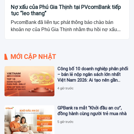
Nợ xấu của Phú Gia Thịnh tại PVcomBank tiếp
tục “leo thang”
PvcomBank đã liên tục phát thông báo chào bán
khoản nợ của Phú Gia Thịnh nhằm thu hồi nợ xấu...
MỚI CẬP NHẬT
Công bố 10 doanh nghiệp phân phối
– bán lẻ nộp ngân sách lớn nhất
Việt Nam 2026: Ai tạo nên gần
12.900 tỷ đồng?
4 giờ trước
GPBank ra mắt "Khởi đầu an cư",
đồng hành cùng người trẻ mua nhà
5 giờ trước