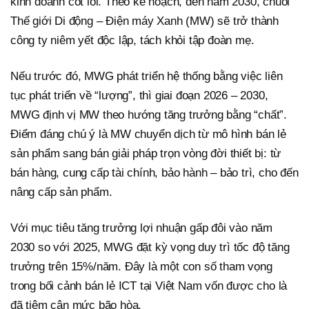
kinh doanh cốt lõi. Theo kế hoạch, đến năm 2030, chuỗi
Thế giới Di động – Điện máy Xanh (MW) sẽ trở thành
công ty niêm yết độc lập, tách khỏi tập đoàn mẹ.
Nếu trước đó, MWG phát triển hệ thống bằng việc liên
tục phát triển về “lượng”, thì giai đoạn 2026 – 2030,
MWG định vị MW theo hướng tăng trưởng bằng “chất”.
Điểm đáng chú ý là MW chuyển dịch từ mô hình bán lẻ
sản phẩm sang bán giải pháp trọn vòng đời thiết bị: từ
bán hàng, cung cấp tài chính, bảo hành – bảo trì, cho đến
nâng cấp sản phẩm.
Với mục tiêu tăng trưởng lợi nhuận gấp đôi vào năm
2030 so với 2025, MWG đặt kỳ vọng duy trì tốc độ tăng
trưởng trên 15%/năm. Đây là một con số tham vọng
trong bối cảnh bán lẻ ICT tại Việt Nam vốn được cho là
đã tiệm cận mức bão hòa.