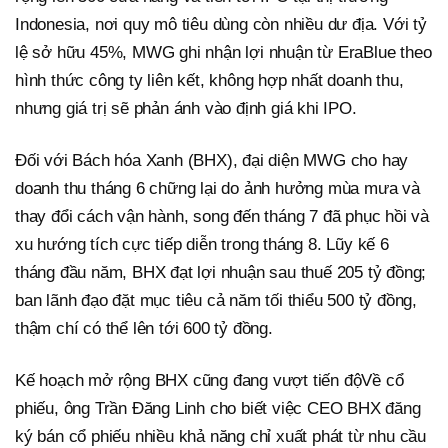
Indonesia, nơi quy mô tiêu dùng còn nhiều dư địa. Với tỷ
lệ sở hữu 45%, MWG ghi nhận lợi nhuận từ EraBlue theo
hình thức công ty liên kết, không hợp nhất doanh thu,
nhưng giá trị sẽ phản ánh vào định giá khi IPO.
Đối với Bách hóa Xanh (BHX), đại diện MWG cho hay
doanh thu tháng 6 chững lại do ảnh hưởng mùa mưa và
thay đổi cách vận hành, song đến tháng 7 đã phục hồi và
xu hướng tích cực tiếp diễn trong tháng 8. Lũy kế 6
tháng đầu năm, BHX đạt lợi nhuận sau thuế 205 tỷ đồng;
ban lãnh đạo đặt mục tiêu cả năm tối thiểu 500 tỷ đồng,
thậm chí có thể lên tới 600 tỷ đồng.
Kế hoạch mở rộng BHX cũng đang vượt tiến độVề cổ
phiếu, ông Trần Đăng Linh cho biết việc CEO BHX đăng
ký bán cổ phiếu nhiều khả năng chỉ xuất phát từ nhu cầu