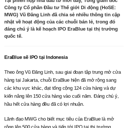
Tại phiên họp nhà đầu tư mới đây, Tổng giám đốc
Công ty Cổ phần Đầu tư Thế giới Di động (HoSE:
MWG) Vũ Đăng Linh đã chia sẻ nhiều thông tin cập
nhật về hoạt động của các chuỗi bán lẻ, trong đó
đáng chú ý là kế hoạch IPO EraBlue tại thị trường
quốc tế.
EraBlue sẽ IPO tại Indonesia
Theo ông Vũ Đăng Linh, sau giai đoạn tập trung mở cửa
hàng tại Jakarta, chuỗi EraBlue hiện đã mở rộng sang
các khu vực khác, đạt tổng cộng 124 cửa hàng và dự
kiến nâng lên 150 cửa hàng vào cuối năm. Đáng chú ý,
hầu hết cửa hàng đều đã có lợi nhuận.
Lãnh đạo MWG cho biết mục tiêu của EraBlue là mở
rộng lên 500 cửa hàng và tiến tới IPO tại thị trường