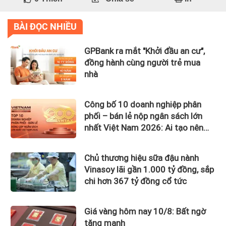
BÀI ĐỌC NHIỀU
GPBank ra mắt "Khởi đầu an cư",
đồng hành cùng người trẻ mua
nhà
Công bố 10 doanh nghiệp phân
phối – bán lẻ nộp ngân sách lớn
nhất Việt Nam 2026: Ai tạo nên
gần 12.900 tỷ đồng?
Chủ thương hiệu sữa đậu nành
Vinasoy lãi gần 1.000 tỷ đồng, sắp
chi hơn 367 tỷ đồng cổ tức
Giá vàng hôm nay 10/8: Bất ngờ
tăng mạnh