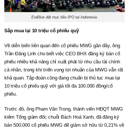
EraBlue đặt mục tiêu IPO tại Indonesia.
Sắp mua lại 10 triệu cổ phiếu quỹ
Về diễn biến liên quan đến cổ phiếu MWG gần đây, ông
Trần Đăng Linh cho biết việc CEO BHX đăng ký bán cổ
phiếu nhiều khả năng chỉ xuất phát từ nhu cầu tài chính
cá nhân, trong khi triển vọng lợi nhuận của MWG vẫn rất
khả quan. Tập đoàn cũng đang chuẩn bị thủ tục mua lại
10 triệu cổ phiếu quỹ với giá tối đa 100.000 đồng/cổ
phiếu.
Trước đó, ông Phạm Văn Trọng, thành viên HĐQT MWG
kiêm Tổng giám đốc chuỗi Bách Hoá Xanh, đã đăng ký
bán 500.000 cổ phiếu MWG để giảm sở hữu từ 0,21% về