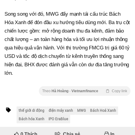
Song song với đó, MWG đẩy mạnh tái cấu trúc Bách
Hóa Xanh để đón đầu xu hướng tiêu dùng mới. Ba trụ cột
chiến lược gồm: mở rộng doanh thu đa kênh, đảm bảo
chất lượng – an toàn hàng hóa và tối ưu lợi nhuận thông
qua hiệu quả vận hành. Với thị trường FMCG trị giá 60 tỷ
USD và tốc độ dịch chuyển từ kênh truyền thống sang
hiện đại, BHX được đánh giá vẫn còn dư địa tăng trưởng
lớn.
Theo
Hà Hoàng
-
Vietnamfinance
Copy link
thế giới di động
điện máy xanh
MWG
Bách Hoá Xanh
Bách hóa Xanh
IPO EraBlue
0
Thích
Chia sẻ
In