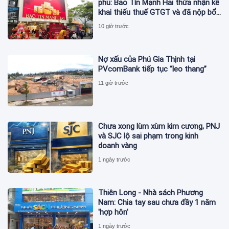
phủ: Bảo Tín Mạnh Hải thừa nhận kê
khai thiếu thuế GTGT và đã nộp bổ
sung
10 giờ trước
Nợ xấu của Phú Gia Thịnh tại
PVcomBank tiếp tục “leo thang”
11 giờ trước
Chưa xong lùm xùm kim cương, PNJ
và SJC lộ sai phạm trong kinh
doanh vàng
1 ngày trước
Thiên Long - Nhà sách Phương
Nam: Chia tay sau chưa đầy 1 năm
'hợp hôn'
1 ngày trước