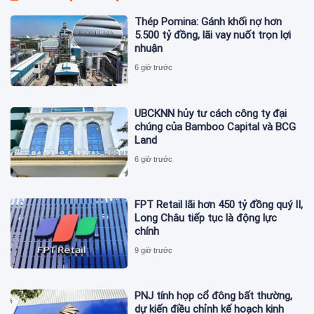
Thép Pomina: Gánh khối nợ hơn
5.500 tỷ đồng, lãi vay nuốt trọn lợi
nhuận
6 giờ trước
UBCKNN hủy tư cách công ty đại
chúng của Bamboo Capital và BCG
Land
6 giờ trước
FPT Retail lãi hơn 450 tỷ đồng quý II,
Long Châu tiếp tục là động lực
chính
9 giờ trước
PNJ tính họp cổ đông bất thường,
dự kiến điều chỉnh kế hoạch kinh