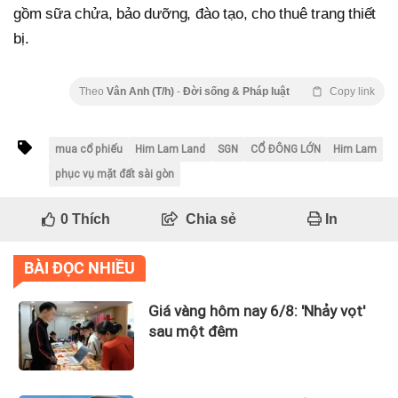
gồm sữa chửa, bảo dưỡng, đào tạo, cho thuê trang thiết
bị.
Theo
Vân Anh (T/h)
-
Đời sống & Pháp luật
Copy link
mua cổ phiếu
Him Lam Land
SGN
CỔ ĐÔNG LỚN
Him Lam
phục vụ mặt đất sài gòn
0
Thích
Chia sẻ
In
BÀI ĐỌC NHIỀU
Giá vàng hôm nay 6/8: 'Nhảy vọt'
sau một đêm