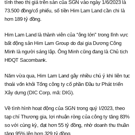
tính theo thị giá trên sàn của SGN vào ngày 1/6/2023 là
73.500 đồng/cổ phiếu, số tiền Him Lam Land cần chi là
hơn 189 tỷ đồng.
Him Lam Land là thành viên của “ông lớn” trong lĩnh vực
bất động sản Him Lam Group do đại gia Dương Công
Minh là người sáng lập. Ông Minh cũng đang là Chủ tịch
HĐQT Sacombank.
Năm vừa qua, Him Lam Land gây nhiều chú ý khi liên tục
thoái vốn khỏi Tổng công ty cổ phần Đầu tư Phát triển
Xây dựng (DIC Corp, mã: DIG).
Về tình hình hoạt động của SGN trong quý I/2023, theo
tạp chí Thương gia, lợi nhuận ròng của công ty tăng 83%
so với cùng kỳ, đạt hơn 55 tỷ đồng, nhờ doanh thu thuần
tăng 95% lên hơn 329 tỷ đồng.