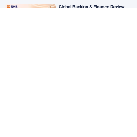
Global Banking & Finance Review
Awards vinh danh SHB là Ngân hàng
tiết kiệm tốt nhất Việt Nam năm
2026
3 ngày trước
Từ đầu tư đến tạo dòng tiền: Bước
chuyển của dự án điện gió lớn nhất
T&T Group tại Lào
3 ngày trước
Cảnh giác chiêu lừa mua, bán bạc
có giá "tốt bất thường" trên mạng
xã hội
3 ngày trước
Masterise Homes đồng hành cùng
khách hàng trên toàn quốc với giải