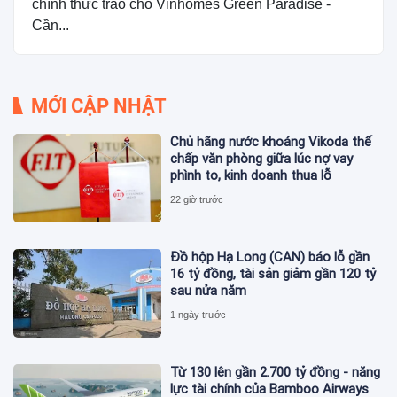
chính thức trao cho Vinhomes Green Paradise -
Cần...
MỚI CẬP NHẬT
Chủ hãng nước khoáng Vikoda thế
chấp văn phòng giữa lúc nợ vay
phình to, kinh doanh thua lỗ
22 giờ trước
Đồ hộp Hạ Long (CAN) báo lỗ gần
16 tỷ đồng, tài sản giảm gần 120 tỷ
sau nửa năm
1 ngày trước
Từ 130 lên gần 2.700 tỷ đồng - năng
lực tài chính của Bamboo Airways