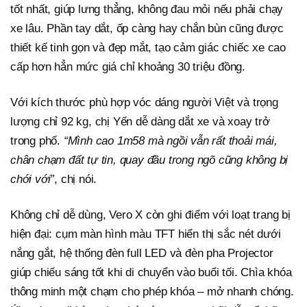
tốt nhất, giúp lưng thẳng, không đau mỏi nếu phải chạy
xe lâu. Phần tay dắt, ốp càng hay chắn bùn cũng được
thiết kế tinh gọn và đẹp mắt, tạo cảm giác chiếc xe cao
cấp hơn hẳn mức giá chỉ khoảng 30 triệu đồng.
Với kích thước phù hợp vóc dáng người Việt và trọng
lượng chỉ 92 kg, chị Yến dễ dàng dắt xe và xoay trở
trong phố.
“Mình cao 1m58 mà ngồi vẫn rất thoải mái,
chân chạm đất tự tin, quay đầu trong ngõ cũng không bị
chới với”
, chị nói.
Không chỉ dễ dùng, Vero X còn ghi điểm với loạt trang bị
hiện đại: cụm màn hình màu TFT hiển thị sắc nét dưới
nắng gắt, hệ thống đèn full LED và đèn pha Projector
giúp chiếu sáng tốt khi di chuyển vào buổi tối. Chìa khóa
thông minh một chạm cho phép khóa – mở nhanh chóng.