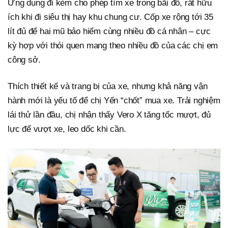
Ứng dụng đi kèm cho phép tìm xe trong bãi đỗ, rất hữu
ích khi đi siêu thị hay khu chung cư. Cốp xe rộng tới 35
lít đủ để hai mũ bảo hiểm cùng nhiều đồ cá nhân – cực
kỳ hợp với thói quen mang theo nhiều đồ của các chị em
công sở.
Thích thiết kế và trang bị của xe, nhưng khả năng vận
hành mới là yếu tố để chị Yến “chốt” mua xe. Trải nghiệm
lái thử lần đầu, chị nhận thấy Vero X tăng tốc mượt, đủ
lực để vượt xe, leo dốc khi cần.