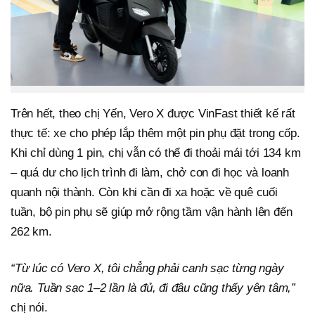
Trên hết, theo chị Yến, Vero X được VinFast thiết kế rất
thực tế: xe cho phép lắp thêm một pin phụ đặt trong cốp.
Khi chỉ dùng 1 pin, chị vẫn có thể đi thoải mái tới 134 km
– quá dư cho lịch trình đi làm, chở con đi học và loanh
quanh nội thành. Còn khi cần đi xa hoặc về quê cuối
tuần, bộ pin phụ sẽ giúp mở rộng tầm vận hành lên đến
262 km.
“Từ lúc có Vero X, tôi chẳng phải canh sạc từng ngày
nữa. Tuần sạc 1–2 lần là đủ, đi đâu cũng thấy yên tâm,”
chị nói.