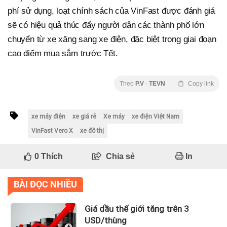
phí sử dụng, loạt chính sách của VinFast được đánh giá
sẽ có hiệu quả thúc đẩy người dân các thành phố lớn
chuyển từ xe xăng sang xe điện, đặc biệt trong giai đoạn
cao điểm mua sắm trước Tết.
Theo
P.V
-
TEVN
Copy link
xe máy điện
xe giá rẻ
Xe máy
xe điện Việt Nam
VinFast Vero X
xe đô thị
0
Thích
Chia sẻ
In
BÀI ĐỌC NHIỀU
Giá dầu thế giới tăng trên 3
USD/thùng