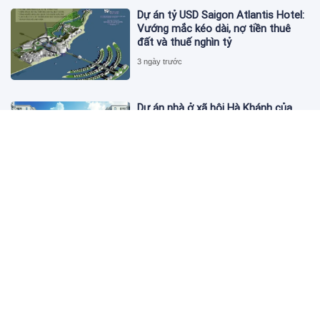
Dự án tỷ USD Saigon Atlantis Hotel:
Vướng mắc kéo dài, nợ tiền thuê
đất và thuế nghìn tỷ
3 ngày trước
Dự án nhà ở xã hội Hà Khánh của
FLC công bố danh sách khách hàng
đủ điều kiện mua đợt 1
3 ngày trước
Theo dấu lô 659.000 cổ phiếu PNJ:
Đi 1 vòng qua tài khoản tự doanh
hay 'chỉ là trùng hợp'?
3 ngày trước
Giá vàng hôm nay 5/8: Nhích nhẹ lấy
đà phục hồi