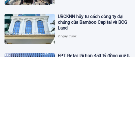
UBCKNN hủy tư cách công ty đại
chúng của Bamboo Capital và BCG
Land
2 ngày trước
FPT Retail lãi hơn 450 tỷ đồng quý II,
Long Châu tiếp tục là động lực
chính
2 ngày trước
PNJ tính họp cổ đông bất thường,
dự kiến điều chỉnh kế hoạch kinh
doanh 2026
2 ngày trước
Giá vàng hôm nay 6/8: 'Nhảy vọt'