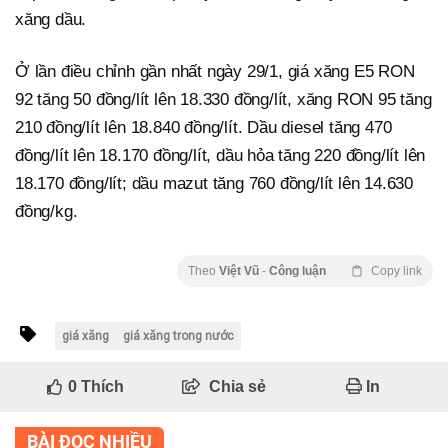
xăng dầu.
Ở lần điều chỉnh gần nhất ngày 29/1, giá xăng E5 RON
92 tăng 50 đồng/lít lên 18.330 đồng/lít, xăng RON 95 tăng
210 đồng/lít lên 18.840 đồng/lít. Dầu diesel tăng 470
đồng/lít lên 18.170 đồng/lít, dầu hỏa tăng 220 đồng/lít lên
18.170 đồng/lít; dầu mazut tăng 760 đồng/lít lên 14.630
đồng/kg.
Theo
Việt Vũ
-
Công luận
Copy link
giá xăng
giá xăng trong nước
0
Thích
Chia sẻ
In
BÀI ĐỌC NHIỀU